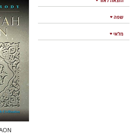
הוצאה לאור
ירחמיאל (
שפה
enberg
מלאי
הנחת
GAON