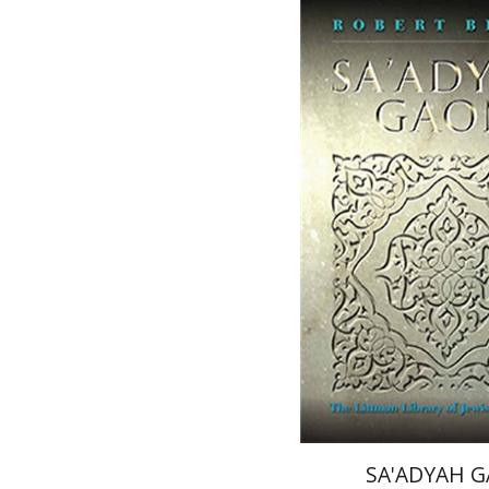
רוברט) ברודי
Betsy Ros
 אתר ספר מודפס
$31
$34
SA'ADYAH 