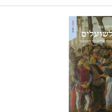
ר
הירשפלד
די
 אתר ספר מודפס
$32
$35