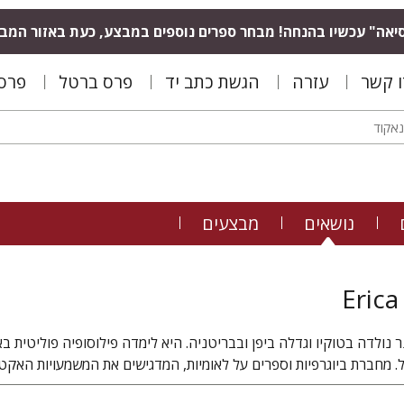
יאה" עכשיו בהנחה! מבחר ספרים נוספים במבצע, כעת באזור המב
ו קשר
עזרה
הגשת כתב יד
פרס ברטל
פרס 
נושאים
מבצעים
Eric
 נולדה בטוקיו וגדלה ביפן ובבריטניה. היא לימדה פילוסופיה פוליטית ב
ל. מחברת ביוגרפיות וספרים על לאומיות, המדגישים את המשמעויות האקטו