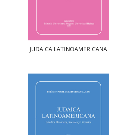
$61
JUDAICA LATINOAMERICANA
סילביה שנקולבסקי-קרול
פלורינדה פ. גולדברג.
יוסף רוזן