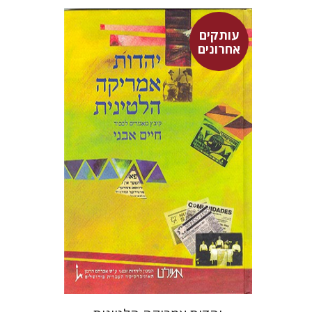
עותקים
אחרונים
מרגלית בז'רנו
פלורינדה פ.
גולדברג.
אפרים זדוף
יוסף רוזן
מירב רוזנבלום
יהודה גודמן
אהרן
טלנברג
$35