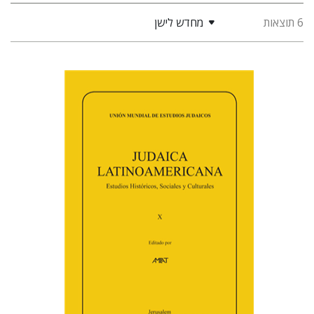
6 תוצאות
מחדש לישן
פלורינדה פ. גולדברג.
פולט
קרשונוביץ שוסטר
דבי רויטמן
אפרים זדוף
הנחת אתר ספר מודפס
$48
$53