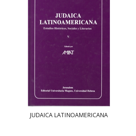
יוסי גולדשטיין
פלורינדה פ.
גולדברג.
אפרים זדוף
הנחת אתר ספר מודפס
$50
$55
JUDAICA LATINOAMERICANA