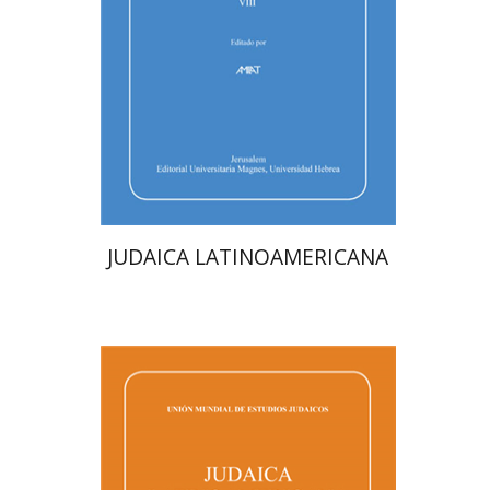
הנחת אתר ספר מודפס
$39
$43
JUDAICA LATINOAMERICANA
מרגלית בז'רנו
פלורינדה פ.
גולדברג.
אפרים זדוף