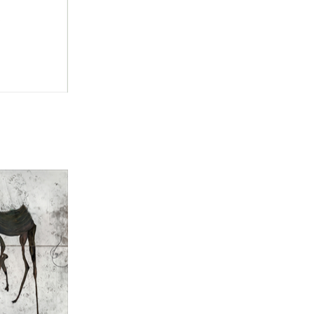
הנחת
חגי כנע