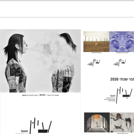
חגי כנען
ן
 אתר ספר מודפס
הנחת אתר ספר מודפס
$32
$69
$35
$77