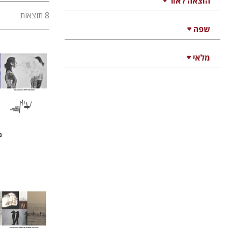
הוצאה לאור
8 תוצאות
שפה
מלאי
חגי כנע
הנחת