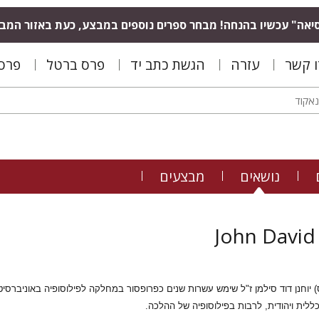
יאה" עכשיו בהנחה! מבחר ספרים נוספים במבצע, כעת באזור המב
ו קשר
עזרה
הגשת כתב יד
פרס ברטל
פרס 
נושאים
מבצעים
John David
) יוחנן דוד סילמן ז"ל שימש עשרות שנים כפרופסור במחלקה לפילוסופיה באוניב
כללית ויהודית, לרבות בפילוסופיה של ההלכה.