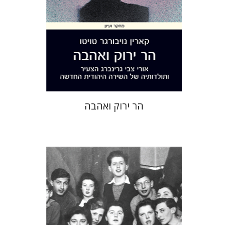
הנחת אתר ספר מודפס
$32
$35
הר ירוק ואהבה
יעקב (קובי) מצר
קארין נויבורגר-טויטו
יפתח
הלרמן-כרמל