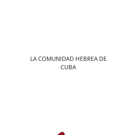
LA COMUNIDAD HEBREA DE
CUBA
מרגלית בז'רנו
רוזה פרלה רייכר
לאונרדו סנקמן
סילביה שנקולבסקי-קרול