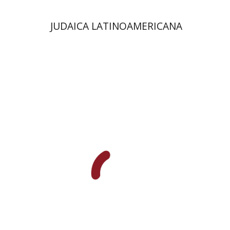
JUDAICA LATINOAMERICANA
אפרים זדוף
מרגלית בז'רנו