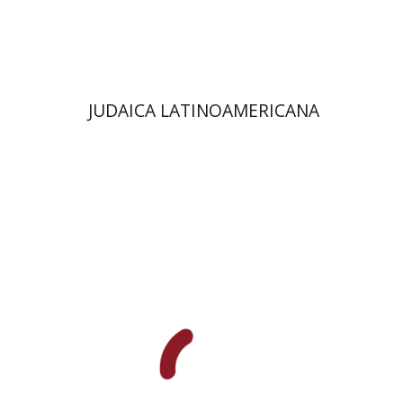
הנחת אתר ספר מודפס
$61
$68
JUDAICA LATINOAMERICANA
מרגלית בז'רנו
חיים אבני