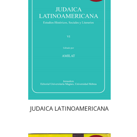
מרגלית בז'רנו
$85
JUDAICA LATINOAMERICANA