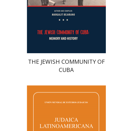
הנחת אתר ספר מודפס
$38
$42
THE JEWISH COMMUNITY OF
CUBA
מרגלית בז'רנו
פלורינדה פ.
גולדברג.
אפרים זדוף