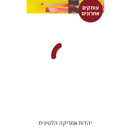
עותקים
אחרונים
מרגלית בז'רנו
פלורינדה פ.
גולדברג.
אפרים זדוף
יוסף רוזן
מירב רוזנבלום
יהודה גודמן
אהרן
טלנברג
$35
יהדות אמריקה הלטינית