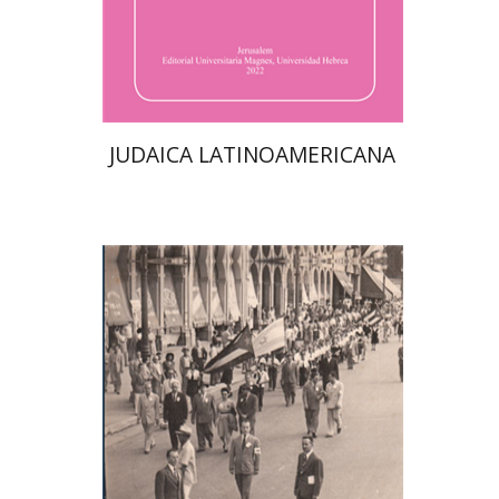
$61
JUDAICA LATINOAMERICANA
מרגלית בז'רנו
חיים אבני