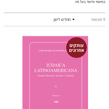
במיאמי ותיעוד בעל פה.
9 תוצאות
מחדש לישן
עותקים
אחרונים
סבסטיאן קלור
מרגלית בז'רנו
פולט קרשונוביץ שוסטר
פלורינדה פ.
גולדברג.