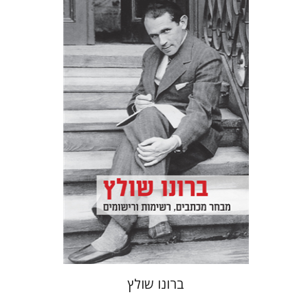
ברונו שולץ
יעקב גולומב
מרים בורנשטיין
הנחת אתר ספר מודפס
$32
$35
ברונו שולץ