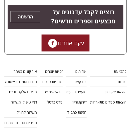
רוצים לקבל עדכונים על
הרשמה
מבצעים וספרים חדשים?
עקבו אחרינו
כתבי עת
אודותינו
זכויות יוצרים
איך קונים באתר
סדרות
צרו קשר
מדיניות פרטיות
הנחת הזמנה ראשונה
הוצאת אקדמון
מועצה מדעית
תנאי שימוש
ספרים אלקטרוניים
הוצאות ספרים מתארחות
דירקטוריון
פרס ברטל
דמי טיפול ומשלוח
הגשת כתב יד
משלוח לחו"ל
מדיניות החזרת מוצרים