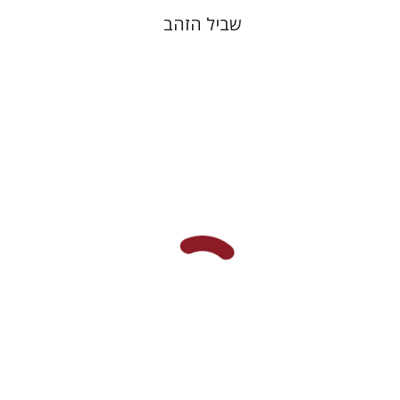
שביל הזהב
נתן שפיגל
הנחת אתר ספר מודפס