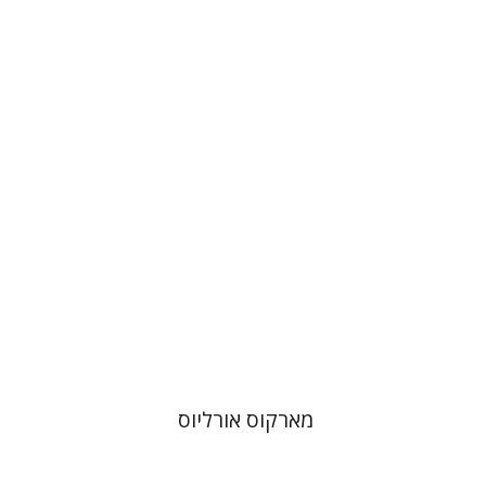
נתן שפיגל
מארקוס אורליוס