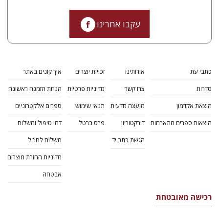
עקבו אחרינו
כתבי עת
אודותינו
זכויות יוצרים
איך קונים באתר
סדרות
צרו קשר
מדיניות פרטיות
הנחת הזמנה ראשונה
הוצאת אקדמון
מועצה מדעית
תנאי שימוש
ספרים אלקטרוניים
הוצאות ספרים מתארחות
דירקטוריון
פרס ברטל
דמי טיפול ומשלוח
הגשת כתב יד
משלוח לחו"ל
מדיניות החזרת מוצרים
אבטחה
רכישה מאובטחת