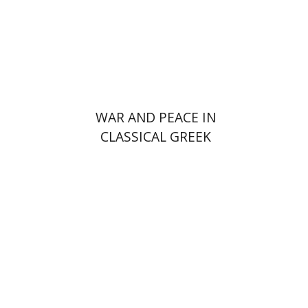
הנחת אתר ספר מודפס
$30
$33
WAR AND PEACE IN
CLASSICAL GREEK
LITERATURE
נתן שפיגל