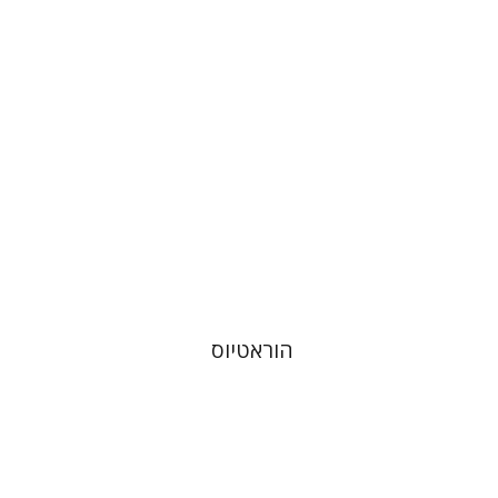
עכשיו בהנחה
$20
$28
הוראטיוס