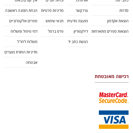
כתבי עת
אודותינו
זכויות יוצרים
איך קונים באתר
סדרות
צרו קשר
מדיניות פרטיות
הנחת הזמנה ראשונה
הוצאת אקדמון
מועצה מדעית
תנאי שימוש
ספרים אלקטרוניים
הוצאות ספרים מתארחות
דירקטוריון
פרס ברטל
דמי טיפול ומשלוח
הגשת כתב יד
משלוח לחו"ל
מדיניות החזרת מוצרים
אבטחה
רכישה מאובטחת