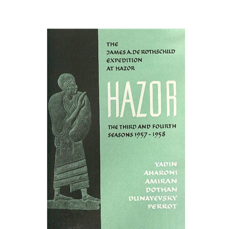
Yigael Yadin
הנחת אתר ספר מודפס
$80
$89