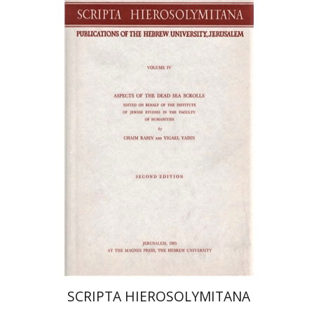
Yigael Yadin
חיים רבין
הנחת אתר ספר מודפס
$47
$52
SCRIPTA HIEROSOLYMITANA