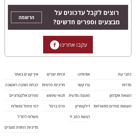
רוצים לקבל עדכונים על
הרשמה
מבצעים וספרים חדשים?
עקבו אחרינו
כתבי עת
אודותינו
זכויות יוצרים
איך קונים באתר
סדרות
צרו קשר
מדיניות פרטיות
הנחת הזמנה ראשונה
הוצאת אקדמון
מועצה מדעית
תנאי שימוש
ספרים אלקטרוניים
הוצאות ספרים מתארחות
דירקטוריון
פרס ברטל
דמי טיפול ומשלוח
הגשת כתב יד
משלוח לחו"ל
מדיניות החזרת מוצרים