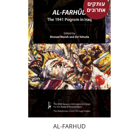
עותקים
אחרונים
צבי יהודה
שמואל מורה
$53
AL-FARHUD