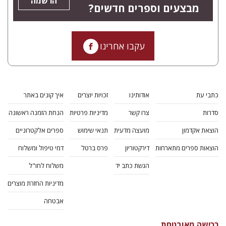
הרשמה
מבצעים וספרים חדשים?
עקבו אחרינו
כתבי עת
אודותינו
זכויות יוצרים
איך קונים באתר
סדרות
צרו קשר
מדיניות פרטיות
הנחת הזמנה ראשונה
הוצאת אקדמון
מועצה מדעית
תנאי שימוש
ספרים אלקטרוניים
הוצאות ספרים מתארחות
דירקטוריון
פרס ברטל
דמי טיפול ומשלוח
הגשת כתב יד
משלוח לחו"ל
מדיניות החזרת מוצרים
אבטחה
רכישה מאובטחת