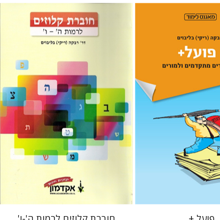
רבקה בליבוים
וים
 אתר ספר מודפס
הנחת אתר ספר מודפס
$13
$32
$14
$35
פועל +
חוברת קלוזים לרמות ה'-ו'