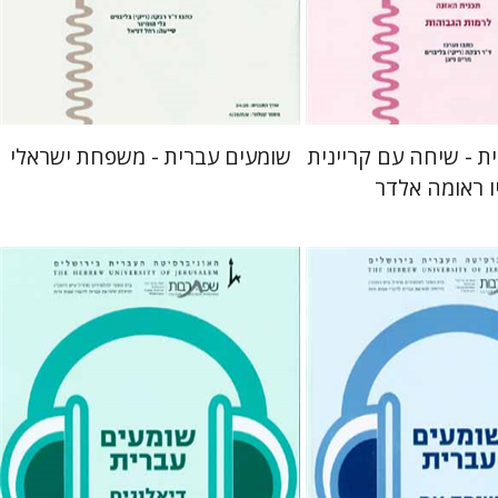
 אתר ספר מודפס
$16
$18
ת - שיחה עם קריינית
שומעים עברית - משפחת ישראלי
ו ראומה אלדר
וים
גלי הומינר
רחל דניאל
רבקה בליבוים
גלי הומינר
רחל דניאל