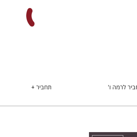
 אתר ספר מודפס
הנחת אתר ספר מודפס
$32
$19
$35
$21
יר לרמה ו'
תחביר +