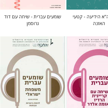
"א הידיעה - קטעי
שומעים עברית - שיחה עם דוד
האזנה
גרוסמן
וים
מרים ניצן
רבקה בליבוים
גלי הומינר
רחל דניאל