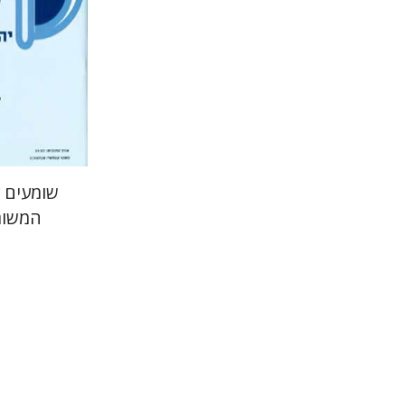
הנחת
שומעים 
המשור
רבקה בליב