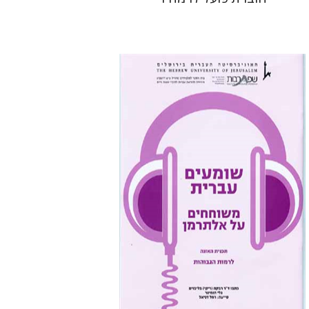
רבקה בליבוים
גלי הומינר
רחל דניאל
הנחת אתר ספר מודפס
$16
$18