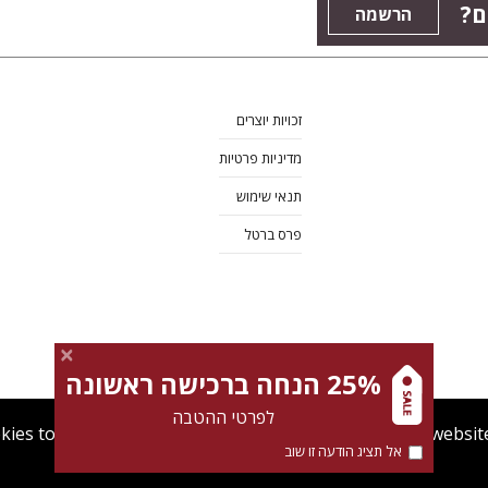
ם?
הרשמה
זכויות יוצרים
מדיניות פרטיות
תנאי שימוש
פרס ברטל
25% הנחה ברכישה ראשונה
לפרטי ההטבה
kies to give you the best user experience. Using this websit
אל תציג הודעה זו שוב
מדיניות Cookies
תנאי שימוש
מדיניות פרטיות
צרו קש
Find out more about our
cookies policy