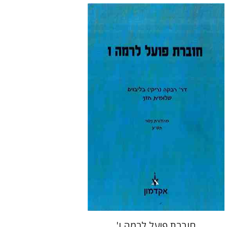
שלומית חזני
רבקה בליבוים
חוברת פועל לרמה ו'