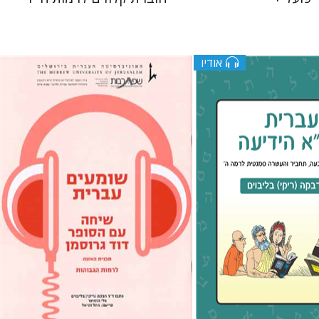
אודיו
וים
רבקה בליבוים
גלי הומינר
רחל דניאל
$10