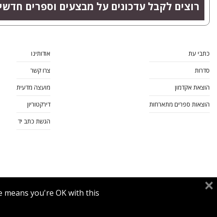
רוצים לקבל עדכונים על מבצעים וספרים חדשי
כתבי עת
אודותינו
סדרות
צרו קשר
הוצאת אקדמון
מועצה מדעית
הוצאות ספרים מתארחות
דירקטוריון
הגשת כתב יד
e means you're OK with this.