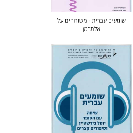
שומעים עברית - משוחחים על
אלתרמן
רבקה בליבוים
רחל דניאל
גלי הומינר