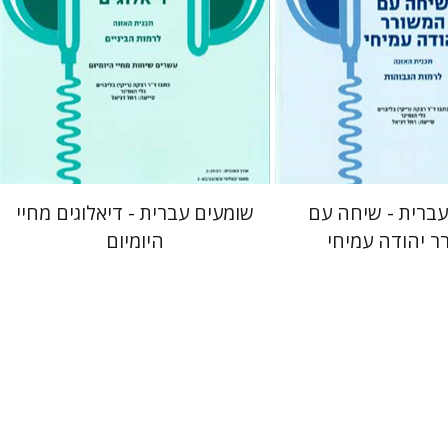
 אתר ספר מודפס
הנחת אתר ספר מודפס
$28
$16
$31
$18
עברית - שיחה עם
שומעים עברית - דיאלוגים מחיי
ר יהודה עמיחי
היומיום
וים
רבקה בליבוים