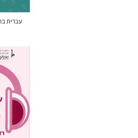
עברית בה
רבקה בליב