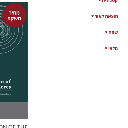
קטגוריה
מחיר
הוצאה לאור
השקה
שפה
צבי מזא"ה
אלישבע
מלאי
ON OF THE