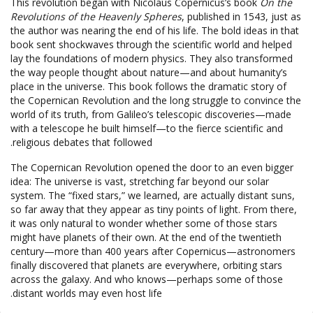
This revolution began with Nicolaus Copernicus’s book
On the
Revolutions of the Heavenly Spheres
, published in 1543, just as
the author was nearing the end of his life. The bold ideas in that
book sent shockwaves through the scientific world and helped
lay the foundations of modern physics. They also transformed
the way people thought about nature—and about humanity’s
place in the universe. This book follows the dramatic story of
the Copernican Revolution and the long struggle to convince the
world of its truth, from Galileo’s telescopic discoveries—made
with a telescope he built himself—to the fierce scientific and
religious debates that followed.
The Copernican Revolution opened the door to an even bigger
idea: The universe is vast, stretching far beyond our solar
system. The “fixed stars,” we learned, are actually distant suns,
so far away that they appear as tiny points of light. From there,
it was only natural to wonder whether some of those stars
might have planets of their own. At the end of the twentieth
century—more than 400 years after Copernicus—astronomers
finally discovered that planets are everywhere, orbiting stars
across the galaxy. And who knows—perhaps some of those
distant worlds may even host life.