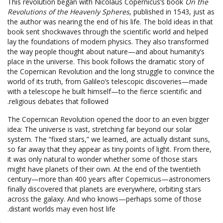
This revolution began with Nicolaus Copernicus’s book
On the
Revolutions of the Heavenly Spheres
, published in 1543, just as
the author was nearing the end of his life. The bold ideas in that
book sent shockwaves through the scientific world and helped
lay the foundations of modern physics. They also transformed
the way people thought about nature—and about humanity’s
place in the universe. This book follows the dramatic story of
the Copernican Revolution and the long struggle to convince the
world of its truth, from Galileo’s telescopic discoveries—made
with a telescope he built himself—to the fierce scientific and
religious debates that followed.
The Copernican Revolution opened the door to an even bigger
idea: The universe is vast, stretching far beyond our solar
system. The “fixed stars,” we learned, are actually distant suns,
so far away that they appear as tiny points of light. From there,
it was only natural to wonder whether some of those stars
might have planets of their own. At the end of the twentieth
century—more than 400 years after Copernicus—astronomers
finally discovered that planets are everywhere, orbiting stars
across the galaxy. And who knows—perhaps some of those
distant worlds may even host life.