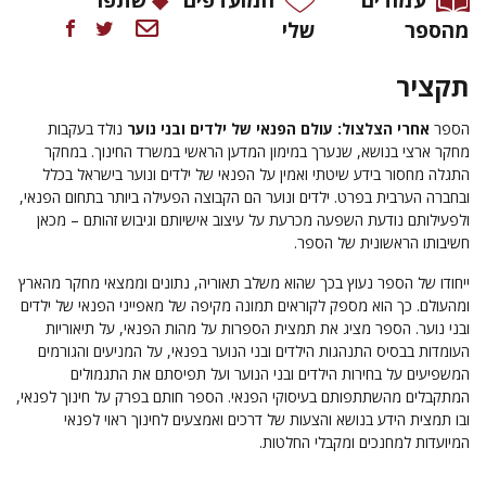
מהספר
שלי
תקציר
הספר
אחרי הצלצול: עולם הפנאי של ילדים ובני נוער
נולד בעקבות
מחקר ארצי בנושא, שנערך במימון המדען הראשי במשרד החינוך. במחקר
התגלה מחסור בידע שיטתי ואמין על הפנאי של ילדים ונוער בישראל בכלל
ובחברה הערבית בפרט. ילדים ונוער הם הקבוצה הפעילה ביותר בתחום הפנאי,
ולפעילותם נודעת השפעה מכרעת על עיצוב אישיותם וגיבוש זהותם – מכאן
חשיבותו הראשונית של הספר.
ייחודו של הספר נעוץ בכך שהוא משלב תאוריה, נתונים וממצאי מחקר מהארץ
ומהעולם. כך הוא מספק לקוראים תמונה מקיפה של מאפייני הפנאי של ילדים
ובני נוער. הספר מציג את תמצית הספרות על מהות הפנאי, על תיאוריות
העומדות בבסיס התנהגות הילדים ובני הנוער בפנאי, על המניעים והגורמים
המשפיעים על בחירות הילדים ובני הנוער ועל תפיסתם את התגמולים
המתקבלים מהשתתפותם בעיסוקי הפנאי. הספר חותם בפרק על חינוך לפנאי,
ובו תמצית הידע בנושא והצעות של דרכים ואמצעים לחינוך ראוי לפנאי
המיועדות למחנכים ומקבלי החלטות.