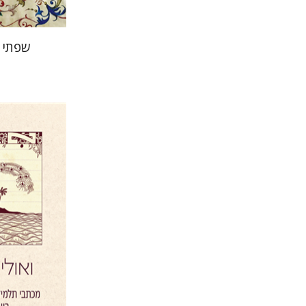
שפתי 
יעל דר
ד