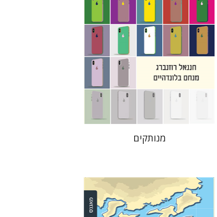
הנחת אתר ספר מודפס
$31
$34
מנותקים