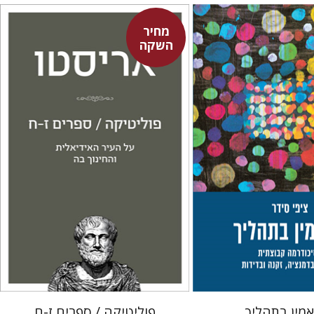
מחיר
השקה
אריסטו
עמית ברץ
מחיר השקה
מחיר השקה
$22
$29
$31
$42
מין בתהליך
פוליטיקה / ספרים ז-ח