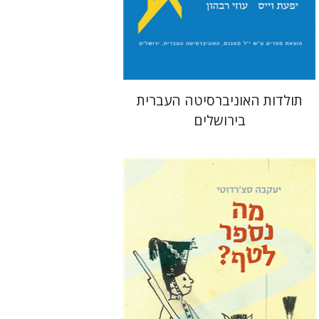
הנחת אתר ספר מודפס
$54
$60
תולדות האוניברסיטה העברית
בירושלים
יעקבה סצ'רדוטי
תמי ישראלי