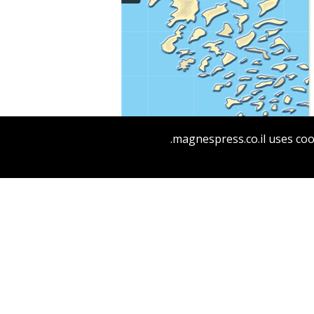
ענת זוהר
magnespress.co.il uses coo
הנחת אתר ספר מודפס
$32
$35
לחבר את האיים ליבשה