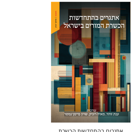
מאיה רזניק
שרון פיימן-נמסר
ענת
זוהר
הנחת אתר ספר מודפס
$48
$53
אתגרים בהתחדשות הכשרת