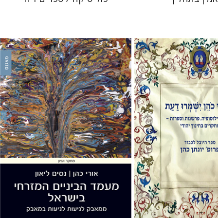
אורי כהן
נסים ליאון
לצר
אבינועם רוזנק
 אתר ספר מודפס
הנחת אתר ספר מודפס
$38
$41
$42
$46