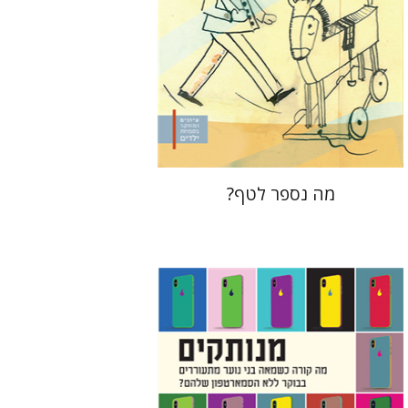
הנחת אתר ספר מודפס
$32
$35
מה נספר לטף?
חננאל רוזנברג
מנחם בלונדהיים