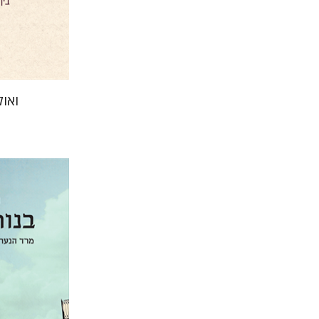
הנחת
ואול
רחל מנקין
יפתח בר