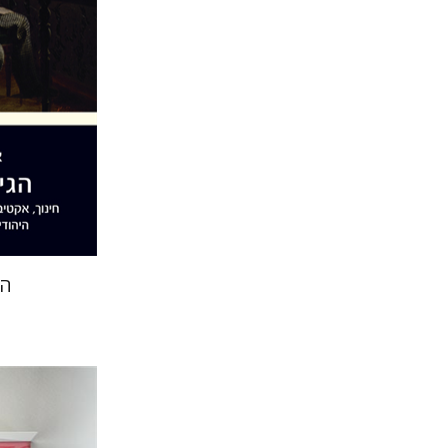
הנחת
הג