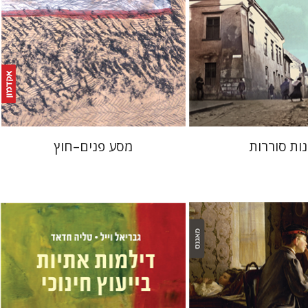
 אתר ספר מודפס
הנחת אתר ספר מודפס
$25
$32
$28
$35
ות סוררות
מסע פנים–חוץ
טליה חדאד
גבריאל וייל
מן