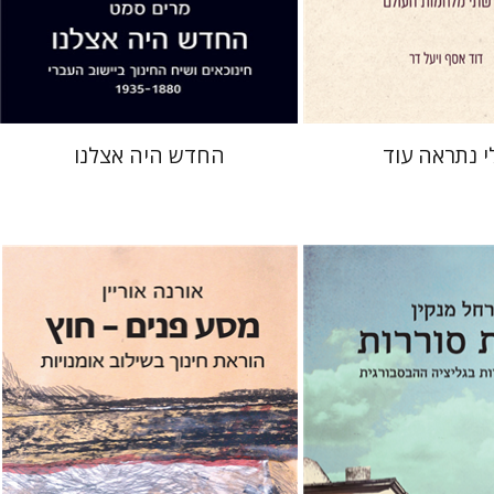
 אתר ספר מודפס
הנחת אתר ספר מודפס
$38
$41
$42
$46
י נתראה עוד
החדש היה אצלנו
אורנה אוריין
יל