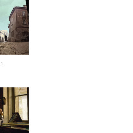
הנחת
בנ
אלכס ולד