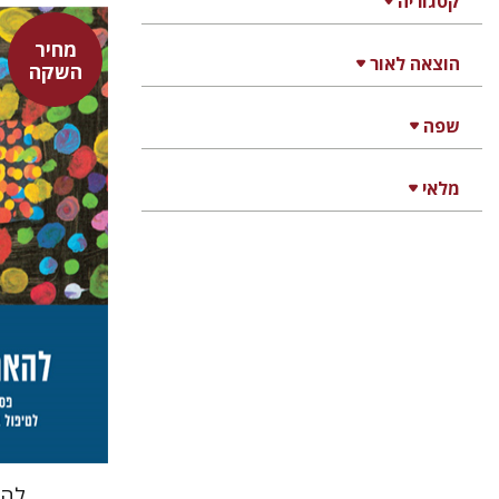
קטגוריה
מחיר
הוצאה לאור
השקה
ציפי סידר
שפה
טלי סידר
מלאי
להא