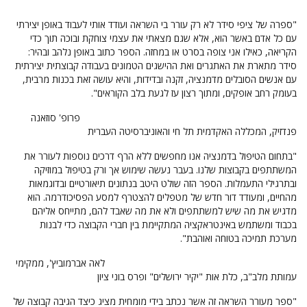
"ספרה של ציפי סידר לא רק עורר בי השראה ועודד אותי לעבוד באופן יצירתי
עם כל אדם באשר הוא, אלא שגם מצאתי את עצמי צוחקת ובוכה תוך כדי
הקריאה, כאילו אני צופה בסרט או במחזה. הספר כתוב באופן נלהב ובהיר:
סידר מתארת את האתגרים ואת ההישגים הטמונים בעבודה קבוצתית יצירתית
עם אנשים הסובלים מדמנציה, זקנה ובדידות, והיא עושה זאת בכנות מרבית,
בעומק רחב אופקים, ומתוך רצון עז לגעת בלב הקוראים".
פרופ' סוזאנה
פנדזיק, המכללה האקדמית תל חי והאוניברסיטה העברית
"בתחום הטיפול בדמנציה אנו מחפשים ללא הרף דרכים נוספות לעורר את
המשתתפים בקבוצות שלנו. בעבר נעשה שימוש אך ורק בטיפול במוזיקה
ובתרגילי התעמלות. הספר הזה שולט היטב בנתונים תיאורטיים ובדוגמאות
מהחיים, ומעודד דור חדש של מטפלים להצטרף למסע הפסיכודרמה. הוא
מדגיש את מה שיש למשתתפים ולא את מה שאבד להם, מתייחס אליהם
בכבוד ומשתמש באינטראקציה המתקיימת בין חברי הקבוצה כדי לבנות
מערכת תמיכה בטוחה ואוהבת".
לאה אברמוביץ', ממקימי
עמותת מלב"ב, כלת אות "יקיר ירושלים" ופרס בוני ציון
"ספר מעורר השראה זה אשר נכתב בידי מומחית מציג כיצד הגיבה קבוצה של