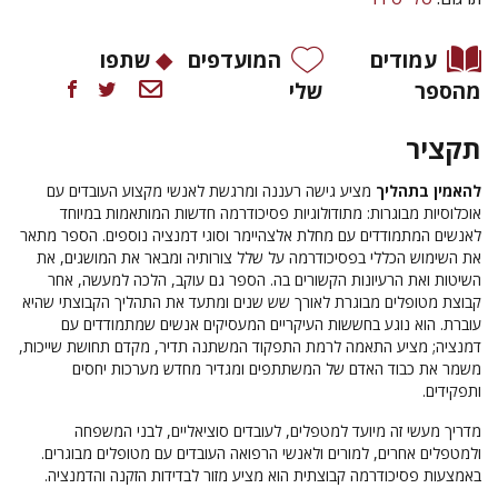
עמודים
המועדפים
שתפו
מהספר
שלי
תקציר
להאמין בתהליך
מציע גישה רעננה ומרגשת לאנשי מקצוע העובדים עם
אוכלוסיות מבוגרות: מתודולוגיות פסיכודרמה חדשות המותאמות במיוחד
לאנשים המתמודדים עם מחלת אלצהיימר וסוגי דמנציה נוספים. הספר מתאר
את השימוש הכללי בפסיכודרמה על שלל צורותיה ומבאר את המושגים, את
השיטות ואת הרעיונות הקשורים בה. הספר גם עוקב, הלכה למעשה, אחר
קבוצת מטופלים מבוגרת לאורך שש שנים ומתעד את התהליך הקבוצתי שהיא
עוברת. הוא נוגע בחששות העיקריים המעסיקים אנשים שמתמודדים עם
דמנציה; מציע התאמה לרמת התפקוד המשתנה תדיר, מקדם תחושת שייכות,
משמר את כבוד האדם של המשתתפים ומגדיר מחדש מערכות יחסים
ותפקידים.
מדריך מעשי זה מיועד למטפלים, לעובדים סוציאליים, לבני המשפחה
ולמטפלים אחרים, למורים ולאנשי הרפואה העובדים עם מטופלים מבוגרים.
באמצעות פסיכודרמה קבוצתית הוא מציע מזור לבדידות הזקנה והדמנציה.