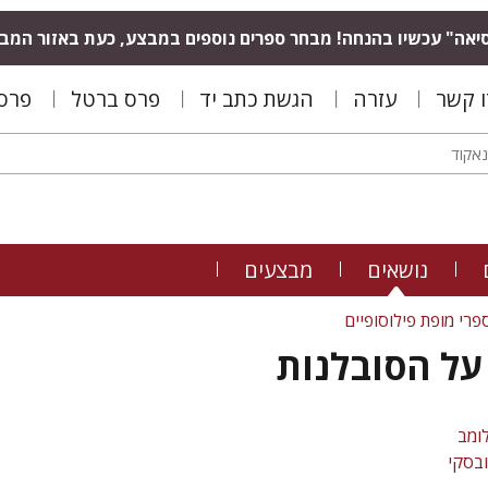
יאה" עכשיו בהנחה! מבחר ספרים נוספים במבצע, כעת באזור המב
ו קשר
עזרה
הגשת כתב יד
פרס ברטל
פרס 
נושאים
מבצעים
פרי מופת פילוסופיים
על הסובלנות
לומב
ובסקי