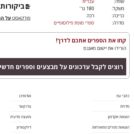
שפה:
עברית
ביקורות 
משקל:
180 גר'
כריכה:
רכה
פודקאסט
על ה
סדרה:
ספרי מופת פילוסופיים
קחו את הספרים אתכם לדרך!
הורידו את יישום מאגנס
רוצים לקבל עדכונים על מבצעים וספרים חדשי
כתבי עת
אודותינו
סדרות
צרו קשר
הוצאת אקדמון
מועצה מדעית
הוצאות ספרים מתארחות
דירקטוריון