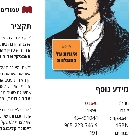
עמודים
תקציר
"לוק לא היה הראשו
העצמה הרבה ביותר…
הדת. היא עדיין מהו
'האנציקלופדיה לפילו
"לשתי האיגרות על 
השפיעו השפעה ניכרת
והן מאירות פנים אח
החריף והאירוני לעת
מידע נוסף
שהיא גם סוגיה מרכ
יעקב גולומב, 'פ
מו"ל:
מאגנס
"אם כי לא בחל ברש
שנה:
1990
את התנגדותו של מ
דאנאקוד:
45-491044
היא לצרף למשקל הט
965-223-746-9
ISBN:
ריימונד קליבנסקי,
עמודים:
191