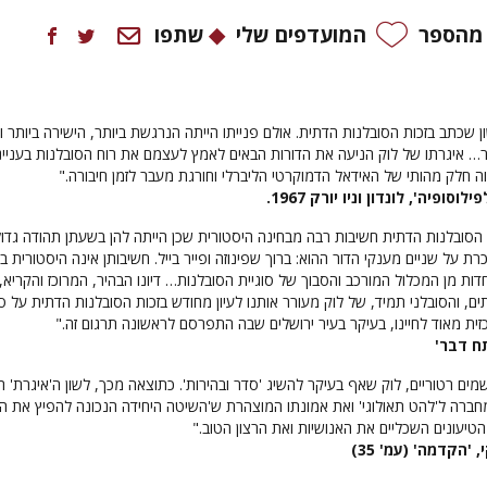
 מהספר
המועדפים שלי
שתפו
ן שכתב בזכות הסובלנות הדתית. אולם פנייתו הייתה הנרגשת ביותר, הישירה ביותר 
 איגרתו של לוק הניעה את הדורות הבאים לאמץ לעצמם את רוח הסובלנות בעניינ
וה חלק מהותי של האידאל הדמוקרטי הליברלי וחורגת מעבר לזמן חיבורה."
סופיה', לונדון וניו יורק 1967.
הסובלנות הדתית חשיבות רבה מבחינה היסטורית שכן הייתה להן בשעתן תהודה גדול
 על שניים מענקי הדור ההוא: ברוך שפינוזה ופייר בייל. חשיבותן אינה היסטורית ב
דות מן המכלול המורכב והסבוך של סוגיית הסובלנות… דיונו הבהיר, המרוכז והקריא,
ים, והסובלני תמיד, של לוק מעורר אותנו לעיון מחודש בזכות הסובלנות הדתית על סו
זית מאוד לחיינו, בעיקר בעיר ירושלים שבה התפרסם לראשונה תרגום זה."
תח דבר'
מים רטוריים, לוק שאף בעיקר להשיג 'סדר ובהירות'. כתוצאה מכך, לשון ה'איגרת' 
חברה ל'להט תאולוגי' ואת אמונתו המוצהרת ש'השיטה היחידה הנכונה להפיץ את 
יעונים השכליים את האנושיות ואת הרצון הטוב."
 'הקדמה' (עמ' 35)