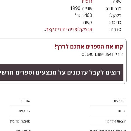
שפה:
רוסית
מהדורה:
שנייה 1990
משקל:
1460 גר'
כריכה:
קשה
סדרה:
אנציקלופדיה יהודית קצרה בלשון הרוסית
קחו את הספרים אתכם לדרך!
הורידו את יישום מאגנס
רוצים לקבל עדכונים על מבצעים וספרים חדשי
כתבי עת
אודותינו
סדרות
צרו קשר
הוצאת אקדמון
מועצה מדעית