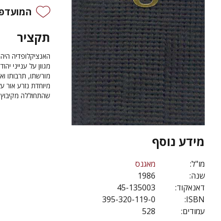
המועדפי
תקציר
האנציקלופדיה היה
מגוון על ענייני יה
מורשתו, תרבותו וא
מיוחדת נזרע אור ע
שהתחוללה מקיבוץ י
מידע נוסף
מו"ל:
מאגנס
שנה:
1986
דאנאקוד:
45-135003
395-320-119-0
ISBN:
עמודים:
528