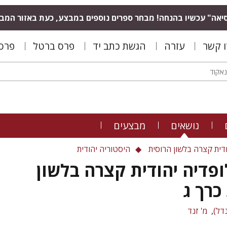
יאה" עכשיו בהנחה! מבחר ספרים נוספים במבצע, כעת באזור המב
ו קשר
עזרה
הגשת כתב יד
פרס ברטל
פרס 
נושאים
מבצעים
דית קצרה בלשון הרוסית
היסטוריה יהודית
פדיה יהודית קצרה בלשון
כרך ג
נדל)
מ' זנד