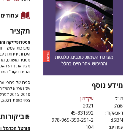
עמודים
תקציר
אסטרופיזיקה והח
ומערכות שמש רחוקו
היכרות ידידותית עם
מסביר מושגים, מרח
מציג את מדע האסטר
והחיים ביקום" המו
ספרו של פרופ' עמר
מידע נוסף
של נאס"א למאדים ו
5-2010
מו"ל:
אקדמון
צפוי בשנת 2021, יעמיד לרשות האנושות לראשונה את היכולת לגלות סימנים לקיום חיים בעולמות אלה.
שנה:
2021
דאנאקוד:
45-831592
ביקורות 
978-965-350-251-2
ISBN:
עמודים:
104
פורטל הכרמל וה