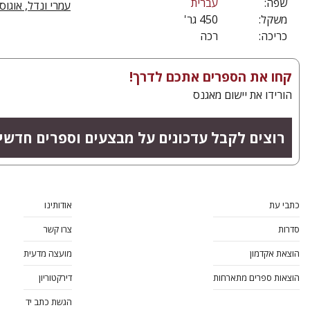
שפה:
עברית
עמרי ונדל, אוגוסט 21
משקל:
450 גר'
כריכה:
רכה
קחו את הספרים אתכם לדרך!
הורידו את יישום מאגנס
רוצים לקבל עדכונים על מבצעים וספרים חדשי
כתבי עת
אודותינו
סדרות
צרו קשר
הוצאת אקדמון
מועצה מדעית
הוצאות ספרים מתארחות
דירקטוריון
הגשת כתב יד