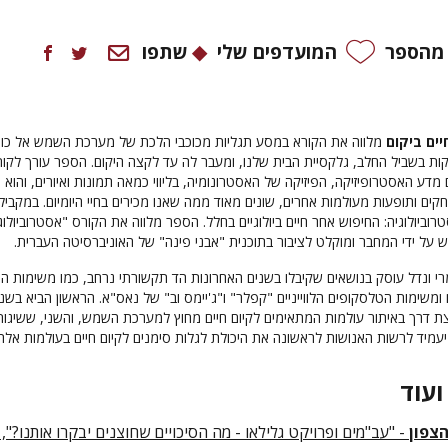
 מהספר
המועדפים שלי
שתפו
יים ביקום
מלווה את הקורא במסע תגליות מכוכבי הלכת של מערכת השמש אל כוכ
ת בשביל החלב, גלקסיית הבית שלנו, ומעבר לה עד לקצה היקום. הספר עורך לקור
 מדע האסטרופיזיקה, הפיזיקה של האסטרונומיה, בליווי כמאה תמונות ואיורים, והוא
קים ותופעות מעולמות אחרים, שונים מאוד ממה שאנו מכירים בחיי היומיום. במקביל
וביולוגיה: החיפוש אחר חיים ביולוגיים בחלל. הספר מלווה את הקורס "אסטרוביולוג
גש על ידי המחבר ומוקלט לציבור בתוכנית "אבני פינה" של האוניברסיטה העברית.
י ונדל עוסק בנושאים שקיבלו בשנים האחרונות הד תקשורתי נרחב, כמו משימות ה
משימות הטלסקופים הלווייניים "קפלר" ו"ג'יימס וב" של נאס"א. הראשון הביא בשני
201 לפריצת דרך באיתור עולמות המתאימים לקיום חיים מחוץ למערכת השמש, והשני, ששיגור
ועוד
צפון
- "עב"מים ופרויקט גלילאו - מה הסיכויים שחוצנים יבקרו אותנו?", 