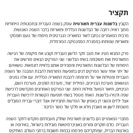
תקציר
הקובץ
בלשנות עברית תאורטית
עוסק בשפה העברית ובתכונותיה הייחודיות
מתוך ראייה רחבה של הבלשנות הכללית ותאוריות בדבר השפה האנושית.
מרבית המאמרים נכתבו לאור התאוריה הגנרטיבית מיסודו של נועם חומסקי
ותאוריות שפותחו במסגרת הסמנטיקה הפורמלית.
פרק המבוא מציג את מצב חקר הלשון העברית וקובע את מיקומה של הגישה
התאורטית ואת חשיבותה בשיח הבלשני. שני הפרקים הבאים פורשים את
היסודות של הבלשנות התאורטית ומסבירים אותם בלוויית דוגמאות. נושאיהם
של יתר אחד עשר הפרקים דנים בתופעות התורמות להבנת המבנה של השפה
העברית ומטילות אור על תרומתה להבנת התאוריה הכללית. עם אלה נמנים
הנושאים: מערכת הבניינים, המילית 'אֵת', מערכת הזמנים, מערכת השם,
הכינויים, תיאור הפועל ומילות היחס. שני הפרקים האחרונים מוקדשים לרכישת
שפה ולנוירו-בלשנות. האחד מטפל בשתי תופעות הקשורות לרכישת העברית
אצל ילדים והשני דן באפיון של הפרעות תחביריות אצל דוברי עברית הסובלים
משכחת לשון או מאבדן מלא או חלקי של כושר הדיבור.
מחברי המאמרים הם בלשנים תאורטית שחלק מעבודתם מוקדש לחקר השפה
העברית. כולם חוקרים ומורים באוניברסיטאות מובילות בישראל, באירופה או
בארצות הברית, שמחקריהם פורסמו בבמות חשובות ברחבי העולם. הוותיקים