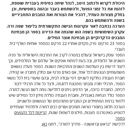
היכולת לקרוא ולכתוב היטב, לנהל שיחה בסיסית בעברית שוטפת,
לזהות את כל זמני הפועל, ולהשתמש בעבר ובהווה בחופשיות, וכן
בחלק מצורות העתיד, להכיר את הצורות ואת המבנים התחביריים
בשפה ולהשתמש בהם.
הערכה נכתבה לאור עקרונות הגישה התקשורתית בלימוד שפה זרה.
עקרון השימושיות בשפה הוא שהנחה את הדירוג בספר הן מבחינת
המבנים הדקדוקיים הן מבחינת אוצר המילים.
בספר 23 פרקים: פרק מקדים ואחריו 22 פרקים כמספר אותיות האלף־בית
העברי.
הספר עוסק בישראל ובעולם במטרה לקרב את התרבות הישראלית על פניה
השונים אל הלומדים, ובה בעת לפתוח אופקים אל עולמם של התלמידים, וכך
ליצור דו־שיח בין העולמות השונים והתרבויות השונות. הספר מעלה נושאים
משמעותיים הנוגעים לכל אחד, אם כאדם פרטי אם כחלק מחברה או קהילה.
חוברת העבודה נחלקת לשניים: דפי עבודה לבית, ובהם שיעורי בית לכל נושאי
הספר, תרגילי חזרה ומבחני מתכונת לדוגמה, ולצד כל אלה תרגילי דיבור
לכיתה. החוברת כרוכה, אך הדפים ניתנים לתלישה נוחה לשם הגשה למורה.
הספר כולל הנחיות באנגלית, וחוברת העבודה כוללת מילון לכל המילים שיש
ללמוד ברמת המתחילים וכן הסברים מתורגמים של הנושאים הלשוניים.
הערכה תלווה בחומרי הוראה תומכים ועזרים רבים למורה ולתלמיד שעתידים
להופיע באינטרנט: מצגות, מילונים לשפות שונות,
קריינות לכל הקטעים
בספר
.
לרכישת "בראש ובראשונה - מדריך למורה", לחצו
כאן
.