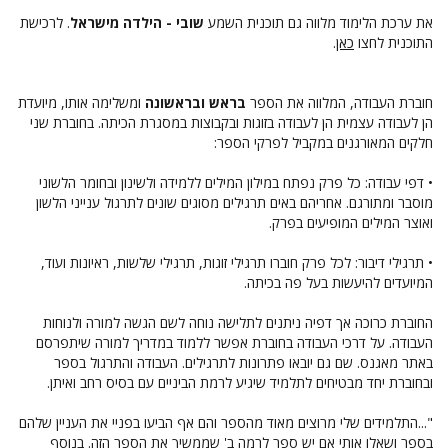
את ערכת הלימוד מלווה גם תוכנית השמע
שובי - הילדה מישראל
. לרכישת
התוכנית לחצו
כאן
.
חוברת העבודה, המלווה את הספר
בראש ובראשונה
ומשלימה אותו, מיועדת
הן לעבודה עצמית הן לעבודה בזוגות ובקבוצות במסגרת הכיתה. בחוברת שני
חלקים המאורגנים במקביל לפרקי הספר:
• דפי עבודה: כל פרק נפתח במילון המילים ללמידה ולשינון ובחומר הלשוני
מוסבר ומתורגם. אחריהם באים תרגילים מסוגים שונים לתרגול ענייני הלשון
ואוצר המילים המופיעים בפרק.
• תרגילי דיבור: לכל פרק חוברו תרגילי זוגות, תרגילי שלשות, ראיונות ועוד,
המיועדים להיעשות בעל פה בכיתה.
החוברת כרוכה אך דפיה ניתנים לתלישה נוחה לשם הגשה למורה ולנוחות
העבודה. על דרכי העבודה בחוברת אפשר ללמוד במדריך למורה שיתפרסם
באתר מאגנס. שם גם יובאו פתרונות לתרגילים. העבודה והתרגול בספר
ובחוברת יחד מבטיחים לתלמיד שיגיע לרמת הביניים עם בסיס רחב ואיתן.
"...התלמידים שלי מרוצים מאוד מהספר והם אף הביעו בפניי את העניין שלהם
בספר ושאלו אותי אם יש ספר לרמה ב' שממשיך את הספר הזה. בנוסף