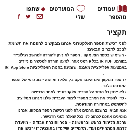
עמודים
המועדפים
שתפו
מהספר
שלי
תקציר
לפני רכישת הספר האלקטרוני אנחנו מבקשים להפנות את תשומת
לבכם לדברים הבאים:
• השימוש בספר הוא מקוון. הספר לא ניתן להורדה למחשב רגיל/נייד
בפורמט PDF או בכל פורמט אחר, למעט הורדה למכשירים ניידים
באמצעות אפליקציית מאגנס, שזמינה בחנות האפליקציות App Store או
Google Play.
•
הספר המקוון אינו אינטראקטיבי, אלא הוא הוא ייצוג גרפי של הספר
המודפס בלבד.
•
לא יינתן כל החזר על ספרים אלקטרוניים לאחר הרכישה.
•
כדי להפיק את המרב מספרי לימוד העברית שלנו אנחנו ממליצים
להשתמש במהדורה המודפסת.
אנא הביאו בחשבון גורמים אלה לפני רכישת הספר המקוון. אנחנו
מזמינים אתכם לכתוב לנו בכל שאלה לפני הרכישה.
ערכת הלימוד בראש ובראשונה – ספר וחוברת עבודה – מיועדת
לרמת המתחילים ועוד. תלמידים שילמדו בתוכנית זו ירכשו את