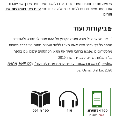
שלושה מורים נוספים שאני מכירה עברו להשתמש בספר שלכן. אני אוהבת
את הספר מאוד ונהנית ללמד בו. ממליצה בחום!!!!"
עיינו כאן בהמלצות של
מורים
ביקורות ועוד
"...אני מציעה לכל מורה ומנהל לקפוץ על ההזדמנות להתחדש ולהתקדם.
הספר כל כך עדכני שזה פשוט תענוג ללמד נושאים מתוכו ואז לקבל תמונות
מהסטודנטים שפגשו ברחבי העיר את נשואי הטקסטים שמופיעים בספר
..."
המלצות מורים לעברית, מרץ 2019
(22), "בראש ובראשונה: עברית לרמת מתחילים ועוד", review
NAPH, HHE
by: Osnat Bishko, 2020
ספר אלקטרוני
אודיו
ספר מודפס
יישום
מאגנס