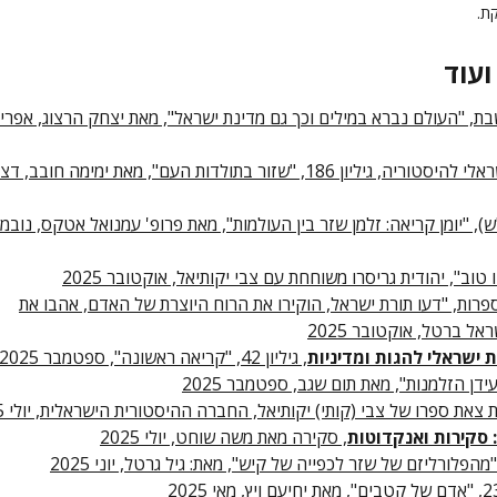
קת.
ועוד
ת, "העולם נברא במילים וכך גם מדינת ישראל", מאת יצחק הרצוג, אפרי
- מגזין ישראלי להיסטוריה, גיליון 186, "שזור בתולדות העם", מאת ימימה חובב,
), "יומן קריאה: זלמן שזר בין העולמות", מאת פרופ' עמנואל אטקס, נובמ
טוב", יהודית גריסרו משוחחת עם צבי יקותיאל, אוקטובר 2025
ספרות, "דעו תורת ישראל, הוקירו את הרוח היוצרת של האדם, אהבו את
אל ברטל, אוקטובר 2025
 ישראלי להגות ומדיניות
, גיליון 42, "קריאה ראשונה", ספטמבר 2025
עידן הזלמנות", מאת תום שגב, ספטמבר 2025
צאת ספרו של צבי (קותי) יקותיאל, החברה ההיסטורית הישראלית, יולי 2025
: סקירות ואנקדוטות
, סקירה מאת משה שוחט, יולי 2025
"מהפלורליזם של שזר לכפייה של קיש", מאת: גיל גרטל, יוני 2025