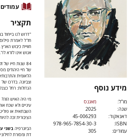
עמודים
תקציר
"דרוש לנו בייחוד ב
חז"ל לאמרת פילוסו
חוויית כיבוש הארץ 
אנוש אינו לזרא לו".
של חיי היהודים מ
הלאומית והתרבותית
וצביונה. בדרכו של ש
מידע נוסף
הגדולות: רחל כצנל
מי היה האיש הזה? 
מו"ל:
מאגנס
עיניים ולא שכח או
שנה:
2025
השבתאית או פוליטי
דאנאקוד:
45-006293
הציבורית זכה להיו
978-965-7854-30-3
ISBN:
הביוגרפיה
בשני עו
עמודים:
305
דת ומסורת לחילוניו