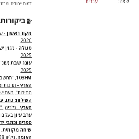
שפה:
עברית
דמות ייחודית ומרת
ביקורות 
מקור ראשון
- שב
2026
סגולה
2025
עונג שבת
(עונ"ש
2025
103FM
, "תחשבו 
הארץ
- תרבות ו
החירות", מאת ישר
השילוח: כתב עת
הארץ
- גלריה, "
ערב עיון
בעקבות 
ספרים וכתבי יד
שיחה מקומית
, 
האומה
, גיליון 238, "אדם של קטבים", מאת יחיעם ויץ, מאי 2025