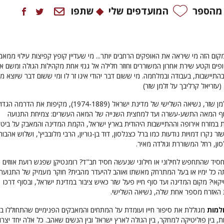
 מהספר
המועדפים שלי
שתפו
מקום הזה מי שיראה את האופקים הרחבים יותר... מי שעדיין קופץ קפיצות עילוי ממאמ
פים וקטע שירת אחרון המשוררים וחוזר חלילה אל גנזי אחת מקהילות הגולה ומשם א
בהתיישבות, בעבודה ובמלחמה. מי ששום דבר יהודי אינו זר לו ומי ששום דבר שיוצא מ
 (עזריאל קרליבך על זלמן שזר)
84 שנות חייו של זלמן שזר, נשיאה השלישי של מדינת ישראל (1974-1889), מקיפות את הדרמה
סוף המאה התשע-עשרה ועד למחצית השנייה של המאה העשרים: צמיחת התנועה
 במזרח אירופה וההתיישבות היהודית בארץ ישראל, הקמת המדינה והמאבק על ביטח
זר נקרו דמויות נודעות כמו ברל כצנלסון, דוד בן-גוריון, הרבי מלובביץ', ושלוש אהבותי
סון, רחל המשוררת וגולדה מאיר.
חסיד שהתחפש לחילוני או חילוני שנעשה חסיד חב"ד? רומנטיקן שפגש רועת אווזים 
תה כל ימיו או בעל המתרחק מאשתו ואוהב להיעדר מהבית? חוקר מעמיק של התנועה
קאי? מקום המדינה ועד סוף חייו פעל שזר כאיש ציבור במדינת ישראל, ובסוף דרכו
ת האזרח מספר אחת שלה, נשיאה השלישי.
למות
מגוללת את סיפור חייו ועומדת על המתחים והמאבקים הפנימיים שהתחוללו בו 
ת, בין פוליטיקה למחקר, בין הגולה לארץ ישראל ובין הנשים שאהב. כל אלה יחד יצרו