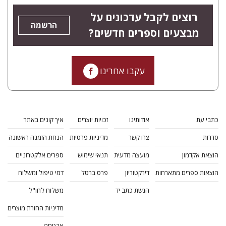
רוצים לקבל עדכונים על
הרשמה
מבצעים וספרים חדשים?
עקבו אחרינו
כתבי עת
אודותינו
זכויות יוצרים
איך קונים באתר
סדרות
צרו קשר
מדיניות פרטיות
הנחת הזמנה ראשונה
הוצאת אקדמון
מועצה מדעית
תנאי שימוש
ספרים אלקטרוניים
הוצאות ספרים מתארחות
דירקטוריון
פרס ברטל
דמי טיפול ומשלוח
הגשת כתב יד
משלוח לחו"ל
מדיניות החזרת מוצרים
אבטחה