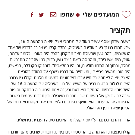
המועדפים שלי
שתפו
תקציר
בשעה שבחן אוסף עשיר מאוד של מסמכי אינקוויזיציה מהמאה ה-16,
שנשתמרו בגנזך בעיר אודינה באיטליה, נתקל קרלו גינצבורג בדבריו של אחד
הנאשמים, ובהם טען שהעולם נוצר מריקבון: "הכל היה כאוס - כלומר אדמה,
אוויר, מים ואש ביחד, ומהמסה הזאת נוצר גוש, בדיוק כמו שגבינה מתגבשת
מחלב, ובתוך זה התהוו תולעים, והן היו המלאכים". דומניקו סקנדלה, הנאשם,
היה טוחן מהעיר פריאולי, ומשסיים את דבריו נשרף על המוקד בהוראת
האינקוויזציה לאחר שכל חייו עברו באלמוניות כמעט מוחלטת. קרלו גינצבורג
הצליח לגלות פרטים רבים על האיש, על חייו באיטליה של המאה ה-16 ועל
השקפותיו הדתיות. המחקר הוא בעת ובעונה אחת היסטוריה מרתקת וסיפור
שובה לב - דיוקן של העימות שבין תרבות משכילה ובין תרבות עממית בשנות
הרפורמציה הסוערות. הוא חושף בפרטים מלאי חיים את תקופתו ואת חייו של
הטוחן יוצא הדופן מפריאולי.
אחרית הדבר נכתבה ע"י יוסף קפלן מן האוניברסיטה העברית בירושלים.
קרלו גינצבורג הוא מחשובי ההיסטוריונים בימינו. חיבוריו, שרבים מהם תורגמו