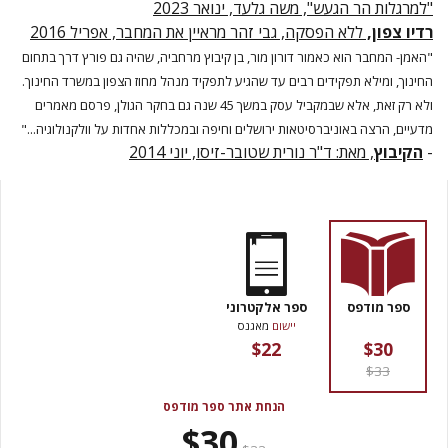
"למרגלות הר הגעש", משה גלעד, ינואר 2023
רדיו צפון,
ללא הפסקה, גבי זהר מראיין את המחבר, אפריל 2016
"האמן- המחבר הוא כאמור דורון מור, בן קיבוץ מרחביה, שהיה גם פורץ דרך בתחום
החינוך, ומילא תפקידים רבים עד שהגיע לתפקיד מנהל מחוז הצפון במשרד החינוך.
ולא רק זאת, אלא שבמקביל עסק במשך 45 שנה גם בחקר הגולן, פרסם מאמרים
מדעיים, הרצה באוניברסיטאות ירושלים וחיפה ובמכללות אחדות על וולקנולוגיה..."
-
הקיבוץ
, מאת: ד"ר נורית שטובר-זיסו, יוני 2014
ספר מודפס
ספר אלקטרוני
יישום
מאגנס
$22
$30
$33
הנחת אתר ספר מודפס
$30