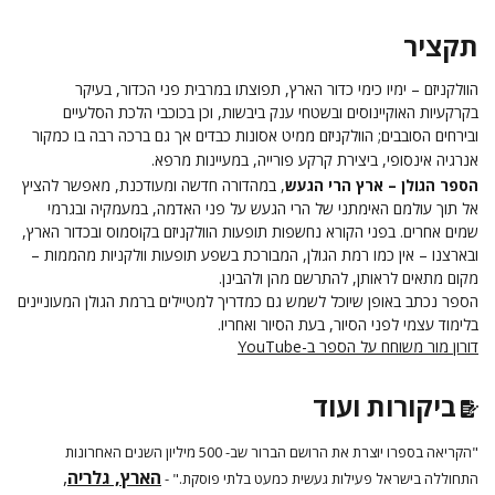
תקציר
הוולקניזם – ימיו כימי כדור הארץ, תפוצתו במרבית פני הכדור, בעיקר
בקרקעיות האוקיינוסים ובשטחי ענק ביבשות, וכן בכוכבי הלכת הסלעיים
ובירחים הסובבים; הוולקניזם ממיט אסונות כבדים אך גם ברכה רבה בו כמקור
אנרגיה אינסופי, ביצירת קרקע פורייה, במעיינות מרפא.
הספר הגולן – ארץ הרי הגעש
, במהדורה חדשה ומעודכנת, מאפשר להציץ
אל תוך עולמם האימתני של הרי הגעש על פני האדמה, במעמקיה ובגרמי
שמים אחרים.
בפני הקורא נחשפות תופעות הוולקניזם בקוסמוס ובכדור הארץ,
ובארצנו – אין כמו רמת הגולן, המבורכת בשפע תופעות וולקניות מהממות –
מקום מתאים לראותן, להתרשם מהן ולהבינן.
הספר נכתב באופן שיוכל לשמש גם כמדריך למטיילים ברמת הגולן המעוניינים
בלימוד עצמי לפני הסיור, בעת הסיור ואחריו.
דורון מור משוחח על הספר ב-YouTube
ביקורות ועוד
"הקריאה בספרו יוצרת את הרושם הברור שב- 500 מיליון השנים האחרונות
הארץ, גלריה
,
התחוללה בישראל פעילות געשית כמעט בלתי פוסקת." -