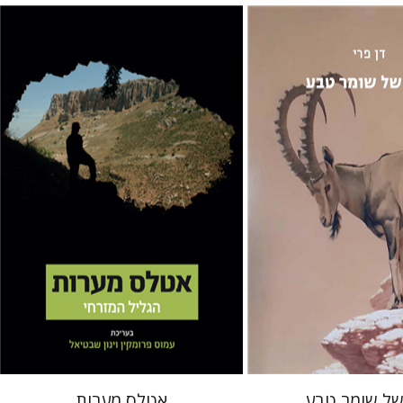
עמוס פרומקין
ינון שבטיאל
 אתר ספר מודפס
הנחת אתר ספר מודפס
$50
$49
$56
$54
 של שומר טבע
אטלס מערות