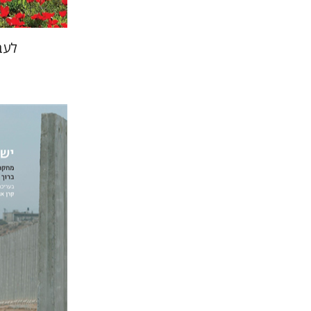
לעב
קרן או
אזרחי