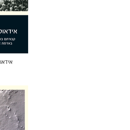
הנחת
אידאול
דורון מור