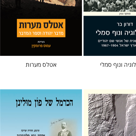
 אתר ספר מודפס
הנחת אתר ספר מודפס
$64
$31
$71
$34
וגיה ונוף סמלי
אטלס מערות
אהרון גבע קלינברגר
יוסי בן-ארצי