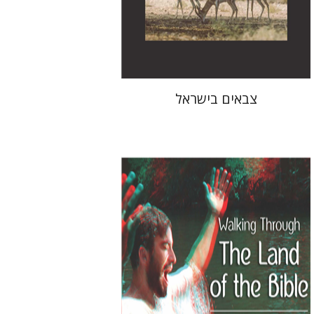
הנחת אתר ספר מודפס
$32
$35
צבאים בישראל
מיכאל מדינה
ג'יימס צ'ארלסוורת'