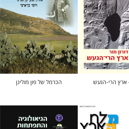
 אתר ספר מודפס
הנחת אתר ספר מודפס
$38
$30
$42
$33
- ארץ הרי-הגעש
הכרמל של פון מולינן
עמיר אידלמן
עזרא זילברמן
יואב