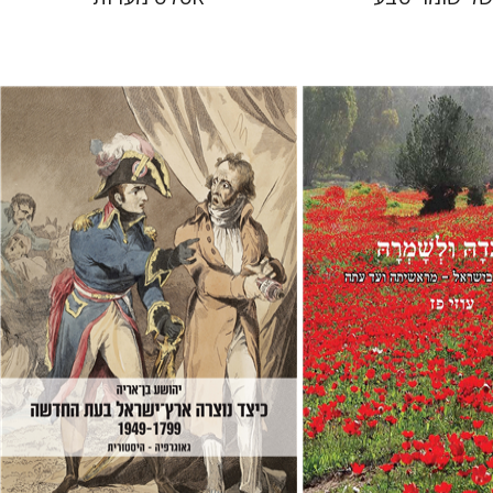
יהושע בן-אריה
 אתר ספר מודפס
הנחת אתר ספר מודפס
$44
$45
$49
$50