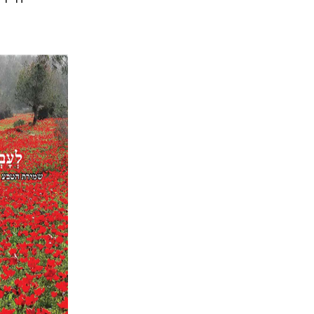
עוזי פז
הנחת