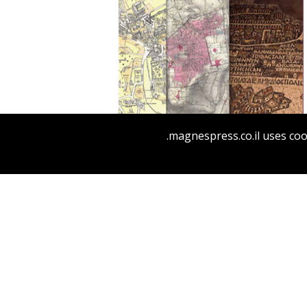
קובי כהן-הטב
דורון בר
אסף זלצר
magnespress.co.il uses coo
הנחת אתר ספר מודפס
$38
$42
עיר בראי מחקרה