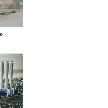
הנחת
יש
דורון בר