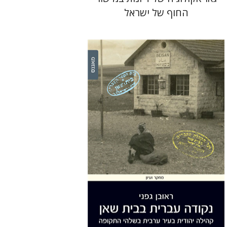
החוף של ישראל
ראובן גפני
הנחת אתר ספר מודפס
$28
$31