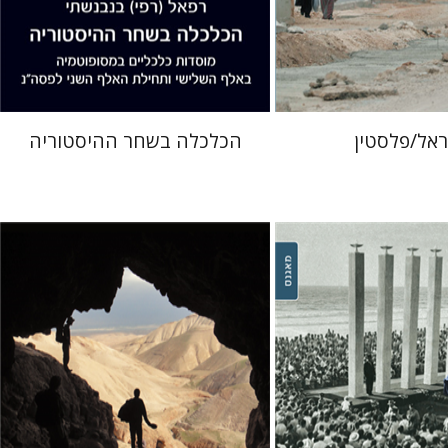
 אתר ספר מודפס
הנחת אתר ספר מודפס
$29
$38
$32
$42
ראל/פלסטין
הכלכלה בשחר ההיסטוריה
עמוס פרומקין