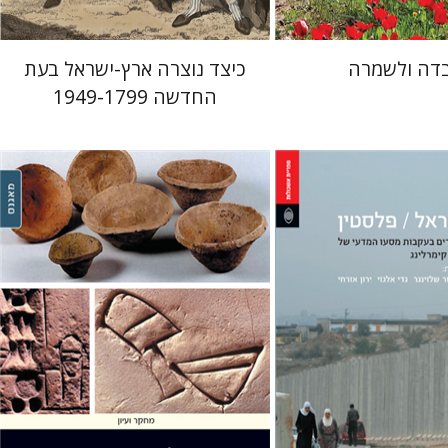
דה ולשמרה
כיצד נוצרה ארץ-ישראל בעת
החדשה 1949-1799
ר שלזינגר
גדי אלגזי
ירון
רפאל בנבנשתי