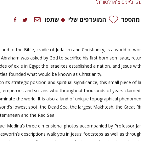
ה
ג'יימס צ'ארלסוורת'
 מהספר
המועדפים שלי
שתפו
and of the Bible, cradle of Judaism and Christianity, is a world of wo
 Abraham was asked by God to sacrifice his first born son Isaac, retu
es of exile in Egypt the Israelites established a nation, and Jesus wi
tles founded what would be known as Christianity.
o its strategic position and spiritual significance, this small piece of 
s, emperors, and sultans who throughout thousands of years claimed it
ominate the world. It is also a land of unique topographical phenome
world's lowest spot, the Dead Sea, the largest Makhtesh, the Great Rif
terranean and the Red Sea.
ael Medina’s three dimensional photos accompanied by Professor Ja
lesworth’s descriptions walk you in Jesus’ footsteps as well as throu