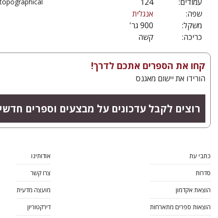
124
עמודים:
 topographical
שפה:
אנגלית
משקל:
900 גר'
כריכה:
קשה
קחו את הספרים אתכם לדרך!
הורידו את יישום מאגנס
רוצים לקבל עדכונים על מבצעים וספרים חדש?
כתבי עת
אודותינו
סדרות
צרו קשר
הוצאת אקדמון
מועצה מדעית
הוצאות ספרים מתארחות
דירקטוריון