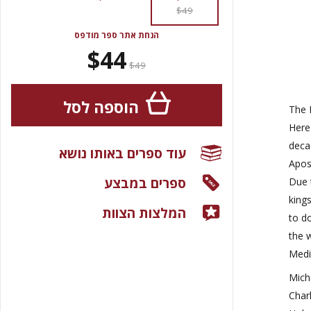
$49
הנחת אתר ספר מודפס
$44
$49
הוספה לסל
The L
Here
decad
עוד ספרים באותו נושא
Apos
ספרים במבצע
Due t
king
המלצות הצוות
to d
the 
Medi
Mich
Char