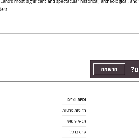
Land’s most significant and spectacular historical, archeological, and
ers.
ים
הרשמה
זכויות יוצרים
מדיניות פרטיות
תנאי שימוש
פרס ברטל