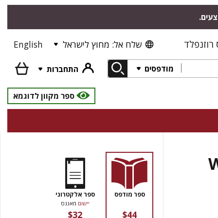
"צעים
רוזנפלד
English
שלח אל: מחוץ לישראל
מודפסים
התחברות
ספר מקוון לדוגמא
W
ספר מודפס
ספר אלקטרוני
יישום
מאגנס
$32
$44