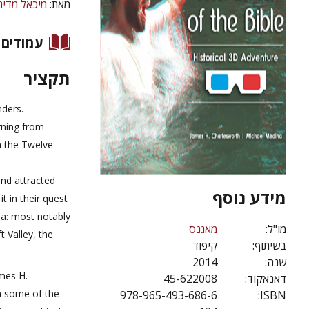
מאת:
מיכאל מדינ
עמודים
תקציר
nders.
rning from
th the Twelve
land attracted
מידע נוסף
 in their quest
na: most notably
מו"ל:
מאגנס
t Valley, the
בשיתוף:
קיפוד
2014
שנה:
mes H.
45-622008
דאנאקוד:
gh some of the
978-965-493-686-6
ISBN: