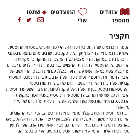
עמודים
המועדפים
שתפו
מהספר
שלי
תקציר
הספר דן בדגמים של היחס בין הכוח האלוהי לכוח האנושי בספרות המיסטית
היהודית. דגמים אלה חולצו מתוך שלל טקסטים, שרבים מהם נמצאים בכתבי
יד וטרם נידונו במחקר. הדיון מצביע על ההמשכיות העמוקה בין מקורותיה
הקדומים של המיסטיקה היהודית, המצויים כבר בספרות חז"ל, לדיונים קבליים
עד קבלת צפת במאה השש עשרה ועד בכלל. עם זאת הובלטו החידושים של
הקבלה המאוחרת ויחסם לתפיסת כוחו של האדם בתרבות הרנסנס. תפיסות
קבליות של הכוח מושוות לדגמים רווחים שלו בשיח המודרניסטי
והפוסט-מודרניסטי, כגון זה של מישל פוקו. לטענת המחבר השפיעו התפיסות
הקבליות על שורשי המחשבה הפוסט-מודרניסטית בעניין הכוח בתקופת
הרנסנס. במיוחד מודגשת כאן השפעה אפשרית כזאת על הגותו של ניקולו
מקיאוולי.
רוב דגמי תפיסת הכוח בקבלה מתארים את הדרכים שבהן, לדעת המקובלים,
האדם מסוגל למשוך, לתעל, להפיץ, לעצב ואף ליצור את הכוח האלוהי, בעיקר
באמצעות המצוות וכוונתן, אך יש גם דגם סביל, שעל פיו האדם הופך למעין
מְכָל לכוח האלוהי הממלא את ישותו. עניינים נוספים העולים בספר הם,