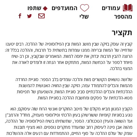
עמודים
המועדפים
שתפו
מהספר
שלי
תקציר
קובץ זה עוסק בזיקה שבין מושג המוות ובין הפילוסופיה של ההלכה. רבים יטענו
שדחייה של המוות ובריחה ממנו עומדות בתשתית כל תרבות, וההלכה בכלל זה:
הרוצה להבין תרבות יבדוק את יחסה למוות. המאמרים שבקובץ, וכן רב-שיח
מיוחד לספר על הכחשת המוות, מתחקים אחר הנחה זו ולומדים לאורה את
המצוי בהלכה.
שלושה נושאים הקושרים מוות והלכה עומדים בלב הספר: סוגיית החרדה
מהמוות והכלים להתמודד עמה; הזיקה שבין החוויה האנושית להמשגות
ההלכתיות והכלים ההלכתיים סביב סוגיית המוות; והשפעתן של תפיסות
מטא-הלכתיות על פסקים ומחשבת ההלכה בסוגיית המוות.
הקובץ המגוון מביא מקולם של מיטב החוקרים ואנשי הרוח שזה עיסוקם; הוא
נוגע בסוגיות קיומיות ששורשיהן בעיון הלכתי ופילוסופי מעמיק, מחז"ל והרמב"ן
ועד השואה והעידן הטכנולוגי. הספר, שתשתיתו בשיח הפילוסופיה של ההלכה,
מהווה אבן פינה לעיסוק רחב שמעודד מחקרים נוספים. הוא מציף תובנות
עומק של עולם ההלכה על סוף החיים, ההתמודדות עם רגעים אלה וההשלכות