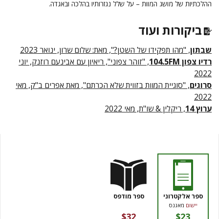
ההלכתיות של מושג המוות – על שלל נגזרותיו בהלכה ובאגדה.
ביקורות ועוד
שבתון
, "מהו תפקידו של השטן?", מאת: שלום שרון, ינואר 2023
רדיו צפון 104.5FM
, "זוהר צפוני", ריאיון עם אבינעם רוזנק, יוני
2022
סרוגים
, "סוגיית המוות בזווית שלא הכרתם", מאת אפרים ב"ק, מאי
2022
ערוץ 14
, ריקלין & שו"ת, מאי 2022
ספר אלקטרוני
ספר מודפס
יישום
מאגנס
$32
$23