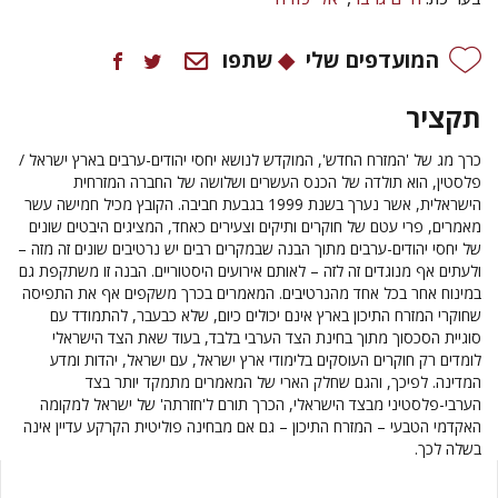
המועדפים שלי
שתפו
תקציר
כרך מג של 'המזרח החדש', המוקדש לנושא יחסי יהודים-ערבים בארץ ישראל /
פלסטין, הוא תולדה של הכנס העשרים ושלושה של החברה המזרחית
הישראלית, אשר נערך בשנת 1999 בגבעת חביבה. הקובץ מכיל חמישה עשר
מאמרים, פרי עטם של חוקרים ותיקים וצעירים כאחד, המציגים היבטים שונים
של יחסי יהודים-ערבים מתוך הבנה שבמקרים רבים יש נרטיבים שונים זה מזה –
ולעתים אף מנוגדים זה לזה – לאותם אירועים היסטוריים. הבנה זו משתקפת גם
במינוח אחר בכל אחד מהנרטיבים. המאמרים בכרך משקפים אף את התפיסה
שחוקרי המזרח התיכון בארץ אינם יכולים כיום, שלא כבעבר, להתמודד עם
סוגיית הסכסוך מתוך בחינת הצד הערבי בלבד, בעוד שאת הצד הישראלי
לומדים רק חוקרים העוסקים בלימודי ארץ ישראל, עם ישראל, יהדות ומדע
המדינה. לפיכך, והגם שחלק הארי של המאמרים מתמקד יותר בצד
הערבי-פלסטיני מבצד הישראלי, הכרך תורם ל'חזרתה' של ישראל למקומה
האקדמי הטבעי – המזרח התיכון – גם אם מבחינה פוליטית הקרקע עדיין אינה
בשלה לכך.