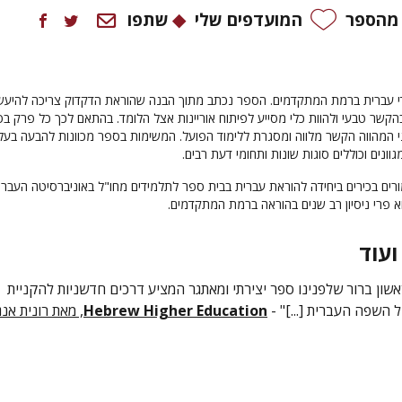
 מהספר
המועדפים שלי
שתפו
י עברית ברמת המתקדמים. הספר נכתב מתוך הבנה שהוראת הדקדוק צריכה להיעש
קשר טבעי ולהוות כלי מסייע לפיתוח אוריינות אצל הלומד. בהתאם לכך כל פרק ב
י המהווה הקשר מלווה ומסגרת ללימוד הפועל. המשימות בספר מכוונות להבעה בעל
גוונים וכוללים סוגות שונות ותחומי דעת רבים.
ים בכירים ביחידה להוראת עברית בבית ספר לתלמידים מחו"ל באוניברסיטה העברי
א פרי ניסיון רב שנים בהוראה ברמת המתקדמים.
ועוד
ון ברור שלפנינו ספר יצירתי ומאתגר המציע דרכים חדשניות להקניית
 השפה העברית [...]" -
Hebrew Higher Education
, מאת רונית אנג