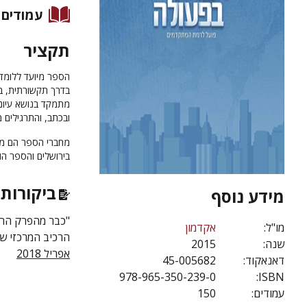
עמודים
תקציר
הספר מיועד ללומד
בדרך תקשורתית, בה
מתמקד בנושא עיונ
ובכתב, והתרגילים מ
מחברי הספר הם מור
בירושלים והספר הו
ביקורות 
מידע נוסף
"כבר מהפרק הראש
מו"ל:
אקדמון
הרכיב המרכזי של
שנה:
2015
אפריל 2018
דאנאקוד:
45-005682
978-965-350-239-0
ISBN:
עמודים:
150