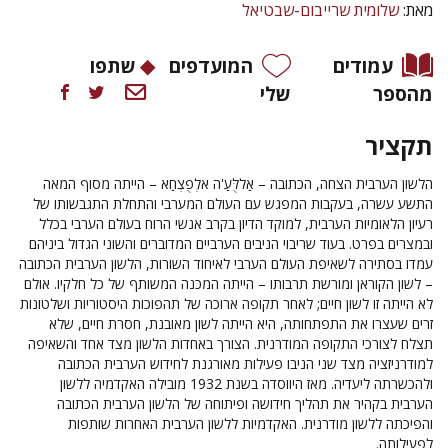
מאת:
שלומית שרייבום-שבטיאל
עמודים
המועדפים
שתפו
מהספר
שלי
תקציר
הלשון הערבית הצחה, הכתובה – אַללֻּעַ'ה אלְפֻצְחַא – הייתה מסוף המאה
התשע עשרה, בעקבות המפגש עם העולם המערבי והתחלת התגבשותו של
רעיון הלאומיות הערבית, למוקד הדיון בקרב אנשי הרוח בעולם הערבי בכלל
ובמצרים בפרט. בעוד שריבוי הניבים הערביים המדוברים והשוני הגדול ביניהם
עמדו בסתירה לשאיפת העולם הערבי לאיחוד השורות, הלשון הערבית הכתובה
– לשון הקוראן ומורשת תרבותו – הייתה המכנה המשותף של כל חלקיו. אולם
לא הייתה זו לשון חיים; לאחר תקופה ארוכה של תהפוכות היסטוריות ושלטונות
זרים שעצרו את התפתחותה, היא הייתה לשון מאובנת, חסרת חיים, שלא
תצלח לצורכי התקופה המודרנית. הצורך באחדות הלשון מצד אחד והשאיפה
למודרניזציה מצד שני הניבו פעילות מאורגנת לחידוש הערבית הכתובה
ולהכשרתה ליעדיה. מאז היווסדה בשנת 1932 מובילה האקדמיה ללשון
הערבית בקהיר את תהליך חידושה ופיתוחה של הלשון הערבית הכתובה
והפיכתה ללשון מודרנית. האקדמיות ללשון הערבית האחרות שותפות
לפעילותה.