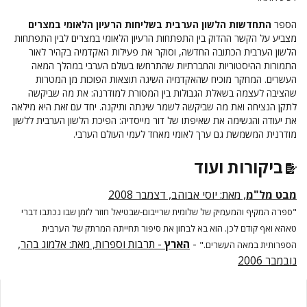
הספר
התחדשות הלשון הערבית בשליחות הרעיון הלאומי במצרים
מצביע על הקשר ההדוק בין התפתחות הרעיון הלאומי במצרים לבין התפתחות
הלשון הערבית הכתובה החדשה, וסוקר את פעילות האקדמיה בקהיר לאור
התמורות ההיסטוריות והחברתיות שהתרחשו בעולם הערבי במהלך המאה
העשרים. המחקר מוכיח שהאקדמיה השיגה תוצאות הפוכות מן המטרות
שהציבה לעצמה בשאלת הגבולות בין המסורת למודרנה: את מה שביקשה
לתקן הנציחה ואת מה שביקשה לשמר שינתה ותיקנה. יחד עם זאת היא מילאה
את יעודה והגשימה את שאיפתו של דור מייסדיה: הפיכת הלשון הערבית ללשון
מודרנית המשמשת גם ערך לאומי מאחד לעמי העולם הערבי.
ביקורות ועוד
מבט מל"מ
, מאת: יוסי אבוהב, דצמבר 2008
"ספרה המקיף והמעמיק של שלומית שרייבום-שבטיאל חוזר לזמן שבו נכתבו דברי
טאהא ואף קודם לכן. הוא בא לבחון את סיפור תחייתה המרתק של הערבית
-
הארץ
- תרבות וספרות, מאת: אלמוג בהר,
הספרותית במאה העשרים."
נובמבר 2006