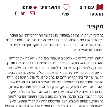
עמודים
המועדפים
שתפו
מהספר
שלי
תקציר
בתודעה העממית, כמו גם במחקר, נהוג לקשור את "החסידות" עם אמונה
ב"השגחה פרטית" פשוטה. הספר בוחן קשר זה בדרושים של חכמים בני הדור
השני והשלישי של החסידות: המגיד ממעזריטש, ר' יעקב יוסף מפולנאה ור'
מנחם נחום מטשרנוביל.
קריאה זהירה בדרושים – טקסטים שנאמרו בעל פה – חושפת את הקהלים
שהדברים נועדו אליהם ואת התכנים השונים שנאמרו לקהלים שונים. בתוך כך
מתברר, שלעתים אין הדרשן מתכוון לתאר את אמונתו בשלמותה אלא ליצור
תודעה ואמונה אצל שומעיו. בדברי הדרשנים מתגלה תפיסה מורכבת שהיא
המשך ישיר של בתי המדרש הקבליים. בתפיסה זו, כל אדם מושגח לפי מידת
שלמותו ומידת מחויבותו למשימה של ייחוד העולמות העליונים והורדת שפע
לעולם הזה. לאיש המעלה, הצדיק, הדבק באל ואינו פועל ממניעים אנוכיים,
מיוחסת בדרושים יכולת הכוונה של העולם הזה, ושל העולמות כולם, בעיקר
בכוח המחשבה ובכוח הדיבור. מתוך אמונתם כי בכוח האמונה והדיבור לפעול
במציאות, לשנותה ולעצבה, חינכו הדרשנים הללו את הקהל הפשוט, שאין
לצפות ממנו לפעולות קבליות מודעות, להאמין כי הכול קורה בהשגחה פרטית,