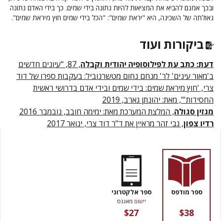
ובכך אמנם להביא את המציאות להיות נתונה בידי שמים. כך בידי האדם נתונה
גאולתה של השכינה, היא "יראת שמים": "הכל בידי שמים חוץ מיראת שמים".
ביקורות ועוד
דעת: כתב עת לפילוסופיה יהודית וקבלה
, 87, "עיונים חדשים
ב'מאור עינים' לר' מנחם נחום מטשרנוביל: בעקבות ספרו של דוד
צרי, 'חוץ מיראת שמים: בידי שמים ובידי אדם בדרושי ראשית
החסידות'", מאת: יהונתן גארב, 2019
מגזין סגולה
, המלצת המערכת מאת: ימימה חובב, נובמבר 2016
רדיו צפון
, גבי זהר מראיין את ד"ר דוד צרי, ינואר 2017
ספר מודפס
ספר אלקטרוני
יישום
מאגנס
$27
$38