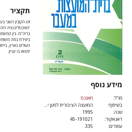
תקציר
'האינטליגנציה היה
בריה"מ. בין המשתת
ביצירת במה משותפת
העולים בארץ, בייחו
ימצאו בו עניין.
מידע נוסף
מו"ל:
מאגנס
בשיתוף:
המועצה הציבורית למען יהודי ברית-המועצות
שנה:
1995
דאנאקוד:
45-191021
עמודים:
335