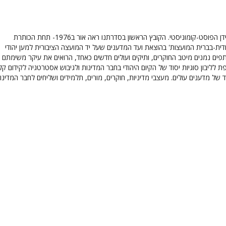
זהו הקובץ השני בעידן הפוסט-קומוניסטי. הקובץ הראשון בסדרתנו ראה אור ב1976- תחת הכותרת
ודית-בברית המועצות' בהוצאת ועד המדענים שעל יד המועצה הציבורית למען יהודי
פים נמנים מיטב החוקרים, ותיקים ועולים חדשים כאחד, הרואים את עיקר משימתם
 לליבון סוגיות יסוד של הקיום היהודי בחבר המדינות ולגיבוש אסטרטגיה לקידום קל
ד של מדענים עולים. מעצבי מדיניות, חוקרים, מורים, תלמידים ושליחים לחבר המדינו