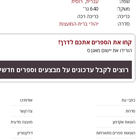
שפה:
עברית
רוסית
משקל:
640 גר'
כריכה:
כריכה רכה
סדרה:
יהודי ברית-המועצות
קחו את הספרים אתכם לדרך!
הורידו את יישום מאגנס
רוצים לקבל עדכונים על מבצעים וספרים חדשי
כתבי עת
אודותינו
סדרות
צרו קשר
הוצאת אקדמון
מועצה מדעית
הוצאות ספרים מתארחות
דירקטוריון