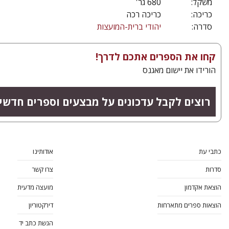
משקל:
680 גר'
כריכה:
כריכה רכה
סדרה:
יהודי ברית-המועצות
קחו את הספרים אתכם לדרך!
הורידו את יישום מאגנס
רוצים לקבל עדכונים על מבצעים וספרים חדשי
כתבי עת
אודותינו
סדרות
צרו קשר
הוצאת אקדמון
מועצה מדעית
הוצאות ספרים מתארחות
דירקטוריון
הגשת כתב יד