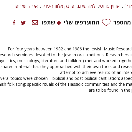
דלר
אדוין סרוסי
לאה שלם
פרנק אלוורז-פריר
אליהו שלייפר
 מהספר
המועדפים שלי
שתפו
For four years between 1982 and 1986 the Jewish Music Researc
research seminars devoted to the Jewish oral traditions. Researchers in
inguistics, musicology, literature and folklore) met and worked togeth
shared material that they approached with their own tools and resear
attempt to achieve results of an interd
veral topics were chosen – biblical and post-biblical cantillation; aspe
ish folk song; specific rituals of the Hassidic communities and the ma
are to be found in the