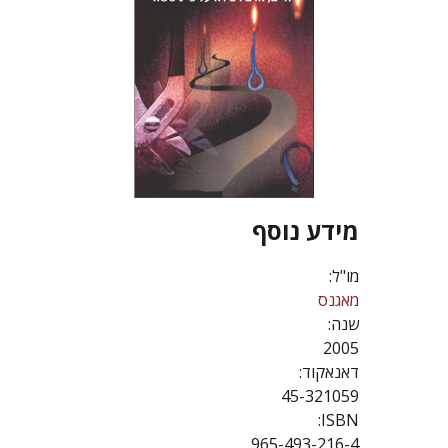
מידע נוסף
מו"ל:
מאגנס
שנה:
2005
דאנאקוד:
45-321059
ISBN:
965-493-216-4