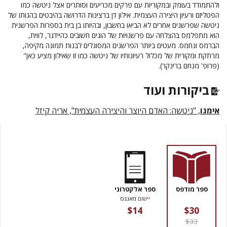
ולהתמודד בעומק ובמקוריות עם פרקים מכריעים וסותרים אצל ניטשה כמו
הפטליזם ורעיון היצירה העצמית. אילון דן ברצינות הדרושה בהיבטים בהגותו של
ניטשה שפרשנים אחרים לא הביאו בחשבון, ובהיותו בן בית בספרות הפרשנית
הוא מתפלמס בהצלחה עם פרשנויות של הוגים חשובים כהיידגר, לווית,
הברמס ונחמס. מעטים ביותר הפרשנים המסוגלים לבנות תמונה מקיפה,
מרתקת ומקורית של מכלול רעיונותיו של ניטשה כמו זו שאילון מציע כאן"
(פרופ' מנחם ברינקר).
ביקורות ועוד
אימגו
, "ניטשה: האדם היוצר והיצירה העצמית", אריה קיזל
ספר מודפס
ספר אלקטרוני
יישום
מאגנס
$14
$30
$33