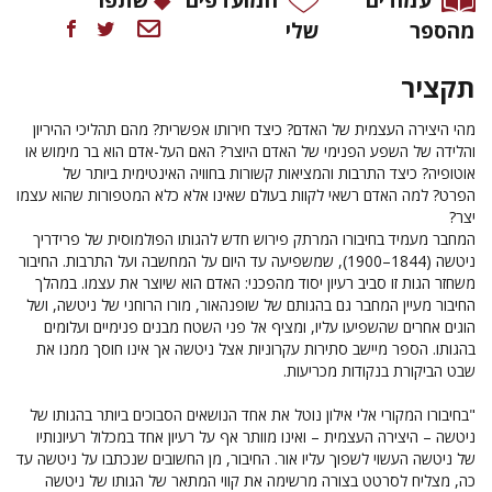
מהספר
שלי
תקציר
מהי היצירה העצמית של האדם? כיצד חירותו אפשרית? מהם תהליכי ההיריון
והלידה של השפע הפנימי של האדם היוצר? האם העל-אדם הוא בר מימוש או
אוטופיה? כיצד התרבות והמציאות קשורות בחוויה האינטימית ביותר של
הפרט? למה האדם רשאי לקוות בעולם שאינו אלא כלא המטפורות שהוא עצמו
יצר?
המחבר מעמיד בחיבורו המרתק פירוש חדש להגותו הפולמוסית של פרידריך
ניטשה (1844–1900), שמשפיעה עד היום על המחשבה ועל התרבות. החיבור
משחזר הגות זו סביב רעיון יסוד מהפכני: האדם הוא שיוצר את עצמו. במהלך
החיבור מעיין המחבר גם בהגותם של שופנהאור, מורו הרוחני של ניטשה, ושל
הוגים אחרים שהשפיעו עליו, ומציף אל פני השטח מבנים פנימיים ועלומים
בהגותו. הספר מיישב סתירות עקרוניות אצל ניטשה אך אינו חוסך ממנו את
שבט הביקורת בנקודות מכריעות.
"בחיבורו המקורי אלי אילון נוטל את אחד הנושאים הסבוכים ביותר בהגותו של
ניטשה – היצירה העצמית – ואינו מוותר אף על רעיון אחד במכלול רעיונותיו
של ניטשה העשוי לשפוך עליו אור. החיבור, מן החשובים שנכתבו על ניטשה עד
כה, מצליח לסרטט בצורה מרשימה את קווי המתאר של הגותו של ניטשה