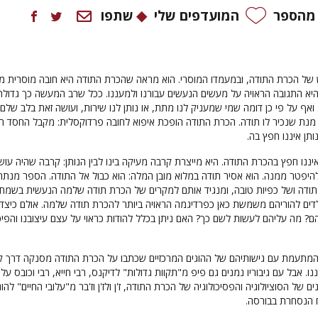
 מהספר
המועדפים שלי
שתפו
 של הכרת התודה, ובמעמדו המוסרי. הוא מראה שהכרת התודה היא חובה מוסרית מן
א התגובה הראויה על מעשים הנעשים עבורנו ולמעננו. ככל שרב המעשה כך גדולה 
ואף על פי כן דומה שמי שמעניק לנו מתת, או נותן לנו שירות, ועושה זאת בלב שלם,
נת שנכיר לו תודה. הכרת התודה הופכת איפוא לחובה פרדוקסלית: מקבל החסד חי
ותן איננו חפץ בה.
ננו חפץ בהכרת התודה. היא מייצרת קרבה מעיקה בינו לבין הנותן: קרבה שהיה עוש
להיפטר ממנה. הוא אסיר תודה במלוא מובן המלה: הוא כבול אל התודה. הספר מנתח
תודה ושל כפיות טובה, ומנגיד אותם למקרים של הכרת תודה שלמה הנעשית בשמחה
ים להוריהם משמשת כאן כפרדיגמה הראויה ביותר להכרת תודה שלמה. אולם כיצד י
הם? מה עליהם לעשות לשם כך? האם ניתן בכלל להודות כראוי על עצם עיצובנו והפיכ
, המתעמת עם גישותיהם של ההוגים המרכזיים שכתבו על הכרת התודה מסנקה דרך 
נו. אבל עם גיבוריו נמנים גם פיפ מ"תקוות גדולות" לדיקנס, רבי חייא, רבי וכובס עלו
 של הסוציולוגיה והפסיכולוגיה של הכרת התודה, ז'ן ולז'ן וז'בר מ"עלובי החיים" להוגו
וח הנסחרת בבורסה.