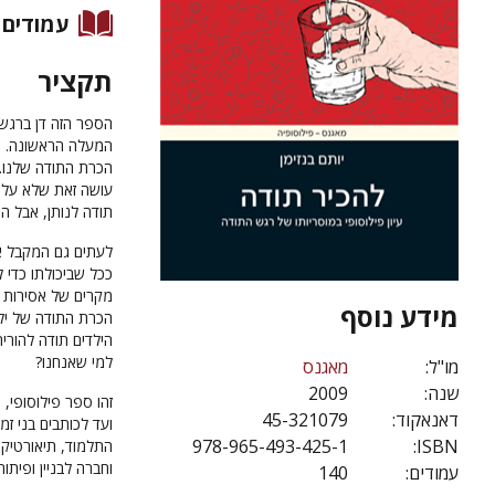
עמודים
תקציר
הספר הזה דן ברגש
המעלה הראשונה. הי
הכרת התודה שלנו. 
עושה זאת שלא על מ
תודה לנותן, אבל הנ
לעתים גם המקבל אי
ככל שביכולתו כדי 
מקרים של אסירות 
מידע נוסף
הכרת התודה של ילד
הילדים תודה להורי
למי שאנחנו?
מו"ל:
מאגנס
שנה:
2009
זהו ספר פילוסופי
דאנאקוד:
45-321079
ועד לכותבים בני זמנ
978-965-493-425-1
ISBN:
התלמוד, תיאורטיקנים
וחברה לבניין ופית
עמודים:
140