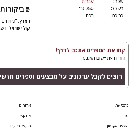
שפה:
עברית
ביקורות 
משקל:
250 גר'
כריכה:
רכה
הארץ
, "פותחים ספ
קול ישראל
, רשת
קחו את הספרים אתכם לדרך!
הורידו את יישום מאגנס
רוצים לקבל עדכונים על מבצעים וספרים חדשי
כתבי עת
אודותינו
סדרות
צרו קשר
הוצאת אקדמון
מועצה מדעית