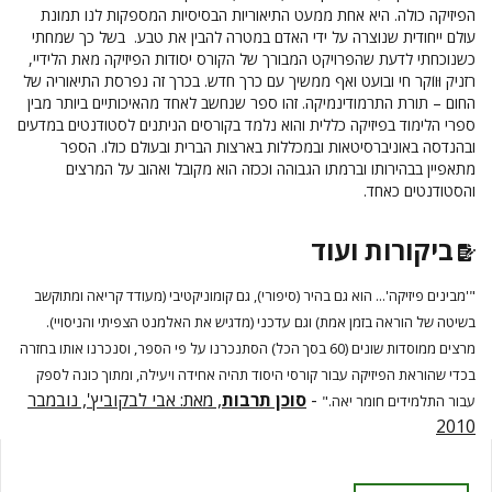
הפיזיקה כולה. היא אחת ממעט התיאוריות הבסיסיות המספקות לנו תמונת
עולם ייחודית שנוצרה על ידי האדם במטרה להבין את טבע.
בשל כך שמחתי
כשנוכחתי לדעת שהפרויקט המבורך של הקורס יסודות הפיזיקה מאת הלידיי,
רזניק וּווֹקר חי ובועט ואף ממשיך
עם כרך חדש.
בכרך זה נפרסת התיאוריה של
החום – תורת התרמודינמיקה.
זהו ספר שנחשב לאחד מהאיכותיים ביותר מבין
ספרי הלימוד בפיזיקה כללית והוא נלמד בקורסים הניתנים לסטודנטים במדעים
ובהנדסה באוניברסיטאות ובמכללות בארצות הברית ובעולם כולו.
הספר
מתאפיין בבהירותו וברמתו הגבוהה וככזה הוא מקובל ואהוב על המרצים
והסטודנטים כאחד.
ביקורות ועוד
"'מבינים פיזיקה'... הוא גם בהיר (סיפורי), גם קומוניקטיבי (מעודד קריאה ומתוקשב
בשיטה של הוראה בזמן אמת) וגם עדכני (מדגיש את האלמנט הצפיתי והניסויי).
מרצים ממוסדות שונים (60 בסך הכל) הסתנכרנו על פי הספר, וסנכרנו אותו בחזרה
בכדי שהוראת הפיזיקה עבור קורסי היסוד תהיה אחידה ויעילה, ומתוך כונה לספק
-
סוכן תרבות
, מאת: אבי לבקוביץ', נובמבר
עבור התלמידים חומר יאה."
2010