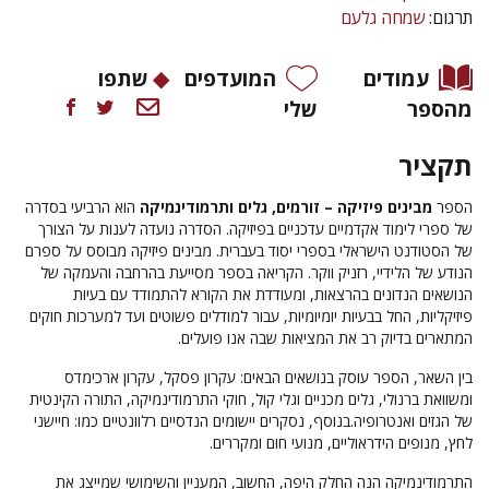
תרגום:
שמחה גלעם
עמודים
המועדפים
שתפו
מהספר
שלי
תקציר
הספר
מבינים פיזיקה – זורמים, גלים ותרמודינמיקה
הוא הרביעי בסדרה
של ספרי לימוד אקדמיים עדכניים בפיזיקה. הסדרה נועדה לענות על הצורך
של הסטודנט הישראלי בספרי יסוד בעברית. מבינים פיזיקה מבוסס על ספרם
הנודע של הלידיי, רזניק ווקר. הקריאה בספר מסייעת בהרחבה והעמקה של
הנושאים הנדונים בהרצאות, ומעודדת את הקורא להתמודד עם בעיות
פיזיקליות, החל בבעיות יומיומיות, עבור למודלים פשוטים ועד למערכות חוקים
המתארים בדיוק רב את המציאות שבה אנו פועלים.
בין השאר, הספר עוסק בנושאים הבאים: עקרון פסקל, עקרון ארכימדס
ומשוואת ברנולי, גלים מכניים וגלי קול, חוקי התרמודינמיקה, התורה הקינטית
של הגזים ואנטרופיה.בנוסף, נסקרים יישומים הנדסיים רלוונטיים כמו: חיישני
לחץ, מנופים הידראוליים, מנועי חום ומקררים.
התרמודינמיקה הִנה החלק היפה, החשוב, המעניין והשימושי שמייצג את