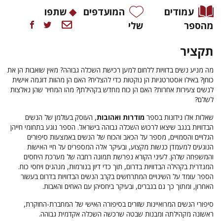
עמודים
המועדפים
שתפו
מהספר
שלי
תקציר
מה מניע נשים בדוויות ללחום למען רכישת השכלה גבוהה? מאין שואבות הן את
כוחן? באילו אסטרטגיות הן נוקטות כדי להצליח? האם הן מהוות דוגמה אישית
לנשים צעירות אחרות? האם הן כוח מחדש בקהילתן? מהו המחיר שהן נאלצות
לשלם?
שאלות אלו נידונות בספר
מודרות ואהובות
, העוסק בעולמן של הנשים
הבדוויות בנגב שיצאו לרכוש השכלה גבוהה בישראל. הספר נוגע בתחומי חייהן
הגלויים והסמויים, מספר על הכאב והכוח של הנשים באמצעות סיפורים
הנוגעים למעמדן כנשות מקצוע, ובעיקר אלה המספרים על חיי האישות
והמשפחה שלהן. לעיני הקורא נפרשת תמונה רחבה של מערכת היחסים
המגדרית בקהילה הבדוויות בדרום, תוך כדי דיון בנורמות, מנהגים ויחסי כוח.
הספר עומד על השינויים המתרחשים בקרב הנשים הבדוויות בדרום בעשור
האחרון, ומתוך כך גם בגברים, ובעיקר ביחסיהן עם האחים והאבות.
סיפורי הנשים המרואיינות שזורים בסיפורה האישי של המחברת-החוקרת,
ראשונה מקהילתה ומבנות שבטה שרכשה השכלה אקדמית גבוהה.