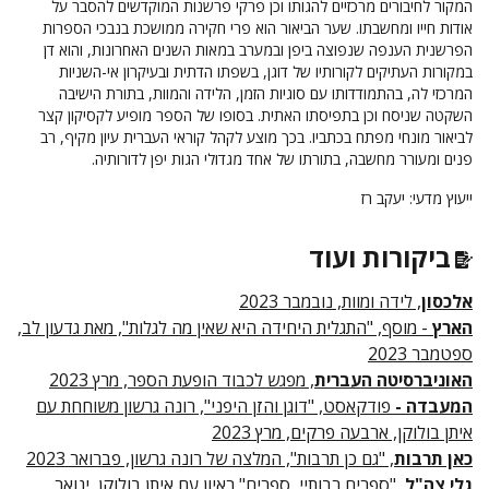
המקור לחיבורים מרכזיים להגותו וכן פרקי פרשנות המוקדשים להסבר על
אודות חייו ומחשבתו. שער הביאור הוא פרי חקירה ממושכת בנבכי הספרות
הפרשנית הענפה שנפוצה ביפן ובמערב במאות השנים האחרונות, והוא דן
במקורות העתיקים לקורותיו של דוגן, בשפתו הדתית ובעיקרון אי-השניות
המרכזי לה, בהתמודדותו עם סוגיות הזמן, הלידה והמוות, בתורת הישיבה
השקטה שניסח וכן בתפיסתו האתית. בסופו של הספר מופיע לקסיקון קצר
לביאור מונחי מפתח בכתביו. בכך מוצע לקהל קוראי העברית עיון מקיף, רב
פנים ומעורר מחשבה, בתורתו של אחד מגדולי הגות יפן לדורותיה.
ייעוץ מדעי: יעקב רז
ביקורות ועוד
אלכסון
, לידה ומוות, נובמבר 2023
הארץ
- מוסף, "התגלית היחידה היא שאין מה לגלות", מאת גדעון לב,
ספטמבר 2023
האוניברסיטה העברית
, מפגש לכבוד הופעת הספר, מרץ 2023
המעבדה -
פודקאסט, "דוגן והזן היפני", רונה גרשון משוחחת עם
איתן בולוקן, ארבעה פרקים, מרץ 2023
כאן תרבות
, "גם כן תרבות", המלצה של רונה גרשון, פברואר 2023
גלי צה"ל
, "ספרים רבותיי, ספרים" ראיון עם איתן בולוקן, ינואר