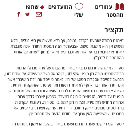
עמודים
המועדפים
שתפו
מהספר
שלי
תקציר
"אמנם התורה שופעת בקרבנו וזמינה, אך בלא מעשה אין היא נגלית, ובלא
מימוש אין היא מושגת. פשוט אצבעותיך והנה תפסת; התורה אינה מוגבלת
לאחד או לריבוי: דבר על אודותיה וכבר פיך מלא" (מתוך "שיחה על אודות
ההתמסרות לדרך").
ספר זה מוקדש לתרגום כתביו ולביאור מחשבתו של אחד מגדולי ההגות
הבודהיסטית: מורה הזן היפני אֶיהֶי דוֹגֶן, בן המאה השלוש־עשרה. על אודות דוגן,
הנחשב למייסד אסכולת הסוֹטוֹ של הזן, נאמר כי ייסד את "דת הישיבה" אשר
אינה תרה אחר דבר – אף לא אחר התעוררות. תפיסתו העמוקה והחידתית
הציבה אותו כאחת מדמויות המפתח להבנת עושרה וחוכמתה של מסורת הזן
היפנית על זרמיה, הנפוצים כיום גם במערב. כפרשן יצירתי לדרך אבותיו
וכמורה מחדש לתלמידיו, הצליח דוגן למזג בין מסורות, רעיונות ועקרונות
בודהיסטיים מגוונים ולזקק מתוכם דרך דתית עמוקה ויצירתית, לעתים אף
חתרנית, שהשפיעה לאין ערוך על יסודות הדעת של תרבות יפן.
לספר שני חלקים: שער התרגום ושער הביאור. בשער הראשון תרגומים מן