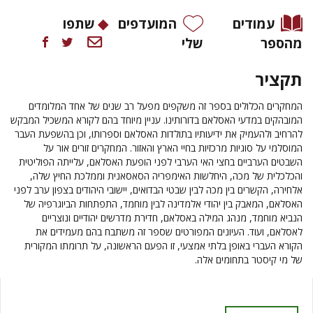
עמודים
המועדפים
שתפו
מהספר
שלי
תקציר
המחקרים הכלולים בספר זה משקפים מפעל רב שנים של אחד המלומדים
המובהקים במדעי האסלאם בדורותינו. עניין מיוחד בהם לקורא המשכיל המבקש
להרחיב ולהעמיק את ידיעותיו בתולדות האסלאם וספרותו, וכן בהשפעת העבר
המוסלמי על סוגיות מרכזיות בחיי הארץ והאזור. המחקרים זורים אור על
השבטים הערביים בחצי האי הערבי לפני הופעת האסלאם, עלייתה הפוליטית
והכלכלית של מכה, היחלשות האימפריה הסאסאנית וממלכת החיץ שלה,
אלחירה, הקשרים בין מכה לבין שבטי הבדואים, יישובי היהודים בצפון ערב לפני
האסלאם, המאבק בין יהודי אלמדינה לבין מוחמד, התפתחות הביוגרפיה של
הנביא מוחמד, מנהג המילה באסלאם, חדירת מדרשים יהודיים ונוצריים
לאסלאם, ועוד. העיונים המפורטים שספר זה משתבח בהם מעמידים את
הקורא העברי באופן בלתי אמצעי, זו הפעם הראשונה, על תרומתו המקורית
של מי קיסטר בתחומים אלה.