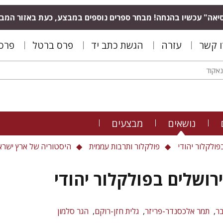
יאה" עכשיו בהנחה! מבחר ספרים נוספים במבצע, כעת באזור המב
ו קשר
עזרה
הגשת כתב יד
פרס ברטל
פרס 
נושאים
מבצעים
פולקלור יהודי
פולקלור ותרבות עממית
היסטוריה של ארץ ישרא
רושלים בפולקלור יהודי
ר
תמר אלכסנדר-פריזר
גלית חזן-רוקם
הגר סלמון