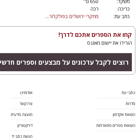
משקל:
650 גר'
כריכה:
רכה
כתב עת:
מחקרי ירושלים בפולקלור יהודי
קחו את הספרים אתכם לדרך!
הורידו את יישום מאגנס
רוצים לקבל עדכונים על מבצעים וספרים חדשי
כתבי עת
אודותינו
סדרות
צרו קשר
הוצאת אקדמון
מועצה מדעית
הוצאות ספרים מתארחות
דירקטוריון
הגשת כתב יד