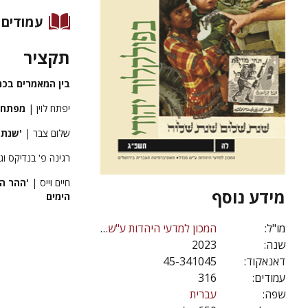
עמודים
תקציר
בין המאמרים בכר
יפתח לוין |
מפתח 
שלום צבר |
'שנת 
רגינה פ' בנדיקס וג
חיים וייס |
'ההר המ
מידע נוסף
הימים
מו"ל:
המכון למדעי היהדות ע"ש מנדל
שנה:
2023
דאנאקוד:
45-341045
עמודים:
316
שפה:
עברית