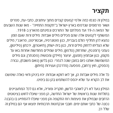
תקציר
במילון זה כונסו כמה אלפי קטעים קצרים מתוך עיתונים, כתבי-עת, ספרים
ושאר פרסומים שנדפסו בארץ-ישראל ב"תקופת התחייה" - מאז שנות השבעים
של המאה ה-19 ועד מפלתם של התורכים ונסיגתם מהארץ ב-1918.
המשותף לקטעים אלה שהם מכילים מילים אובדות: מילים זרות שעם הזמן
נמצא להן תחליף הולם בעברית, כגון פוטוגרפיה, אבטוריטט, פראנג'י; מילים
שלא הצליחו לדחוק מילים זרות, כגון בית-ישחק (תיאטרון), ירכתון (פיליטון),
נעמני (רומנטי), שחרחוק (טלפון); מילים שמילים מחודשות אחרות באו על
מקומן, כגון אבחמץ (חמצן), יציצור (חיידק) ומכושית (פסנתר); וגם מילים
המשמשות אותנו כיום במובן שונה לגמרי. כגון בלשן (נואם משובח), גבורה
(הספק), חוץ (רחוב), מפסעה (מדרכה) ועצירות (מיתון).
כל אלה מילים אובדות הן, אך לאו דווקא אבודות: יהיו ביניהן ודאי כאלה שימשכו
את לב הקורא עד שלא יהסס להשתמש בהן גם בימינו.
המילון נועד לא רק לאוהבי הלשון, חוקריה ומוריה, אלא גם לכל המתעניינים
בתולדות שנות בראשית של ישראל החדשה, הן מפני שיוכלו לחוש בציטוטים
הרחבים שבמילון את פעימות רוח התקופה והן מפני שיוכלו להסתייע בו בהבנה
נכונה של כתבי אותם ימים. חובבי אנקדוטות תרבותיות ימצאו אף הם במילון זה
שלל רב.