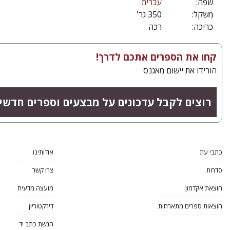
שפה:
עברית
משקל:
350 גר'
כריכה:
רכה
קחו את הספרים אתכם לדרך!
הורידו את יישום מאגנס
רוצים לקבל עדכונים על מבצעים וספרים חדשי
כתבי עת
אודותינו
סדרות
צרו קשר
הוצאת אקדמון
מועצה מדעית
הוצאות ספרים מתארחות
דירקטוריון
הגשת כתב יד