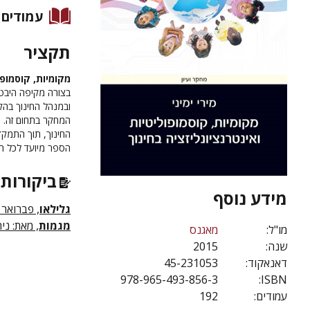
עמודים
תקציר
מקומיות, קוסמופו
בצורה מקיפה היבטי
ובמנהל החינוך בהקש
המחקר בתחום זה. 
החינוך, תוך התמק
הספר מיועד לכל העו
ביקורות 
מידע נוסף
גלילאו
, פברואר 2016
מגמות
, מאת: ניר מ
מו"ל:
מאגנס
שנה:
2015
דאנאקוד:
45-231053
978-965-493-856-3
ISBN:
עמודים:
192