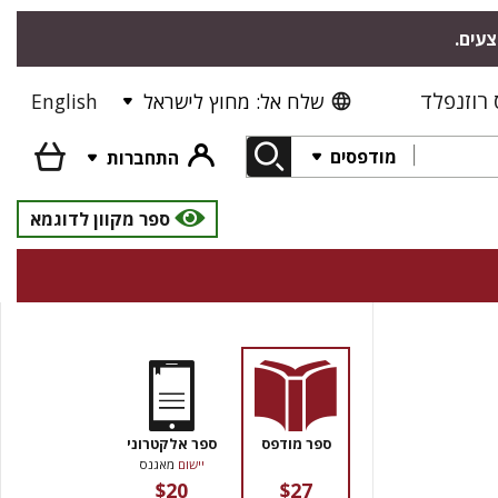
צעים.
רוזנפלד
שלח אל: מחוץ לישראל
English
מודפסים
התחברות
ספר מקוון לדוגמא
ספר מודפס
ספר אלקטרוני
יישום
מאגנס
$20
$27