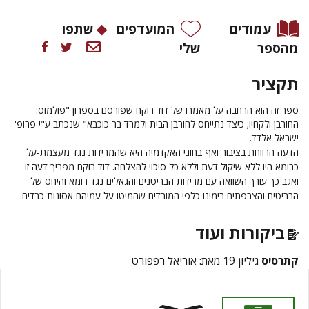
עמודים
המועדפים
שתפו
מהספר
שלי
תקציר
ספר זה הוא הרחבה על מאמרו של דוד רוקח שפורסם בספרון "פולמוס:
החורבן ולקחיו; כיצד נתייחס לחורבן הבית ולמרד בר כוכבא" שנכתב ע"י פרופ'
ישראל אלדד.
הדעה הרווחת בציבור ואף בחוגי האקדמיה היא שהמרידות נגד מעצמת-על
כרומא היו ללא שיקול דעת וללא כל סיכוי להצלחה. דוד רוקח מפריך דעה זו
ואגב כך עורך השוואה עם מרידות הבריטנים והגאלים נגד רומא והיחס של
הבריטים והצרפתים בימינו כלפי המורדים שהמיטו על עמיהם אסונות כבדים.
ביקורות ועוד
קתרסיס
גיליון 19 מאת: אוריאל רפפורט